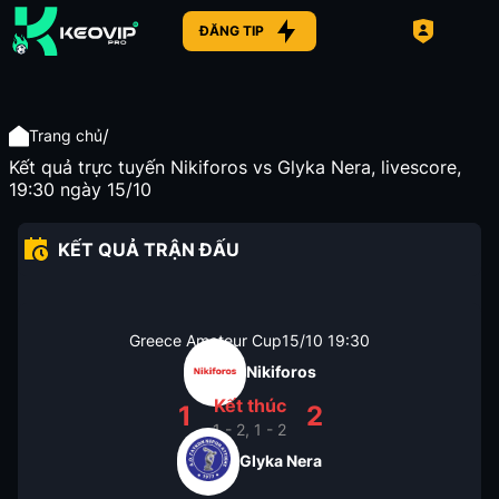
ĐĂNG TIP
/
Trang chủ
Kết quả trực tuyến Nikiforos vs Glyka Nera, livescore,
19:30 ngày 15/10
KẾT QUẢ TRẬN ĐẤU
Greece Amateur Cup
15/10
19:30
Nikiforos
Kết thúc
1
2
1 - 2, 1 - 2
Glyka Nera