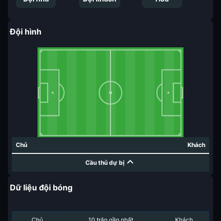
Đội hình
Chủ
Khách
Cầu thủ dự bị
Dữ liệu đội bóng
Chủ
10 trận gần nhất
Khách