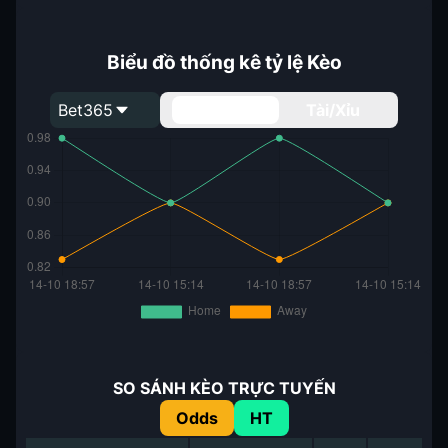
Biểu đồ thống kê tỷ lệ Kèo
Bet365
Handicap
Tài/Xỉu
SO SÁNH KÈO TRỰC TUYẾN
Odds
HT