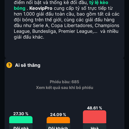
điểm nổi bật và thống kê đối đầu,
tỷ lệ kèo
bóng
.
KeovipPro
cung cấp tỷ số trực tiếp từ
hơn 1.000 giải đấu toàn cầu, bao gồm tất cả các
đội bóng trên thế giới, cùng các giải đấu hàng
đầu như Serie A, Copa Libertadores, Champions
League, Bundesliga, Premier League,… và nhiều
giải đấu khác.
Ai sẽ thắng
Phiếu bầu:
685
Xem kết quả sau khi bỏ phiếu
48.61
%
27.30
%
24.09
%
Đội nhà
Đội khách
Hoà