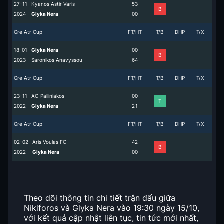
27-11
Kyanos Astir Varis
5
3
B
2024
Glyka Nera
0
0
Gre Atr Cup
FT/HT
T/B
DHP
T/X
18-01
Glyka Nera
0
0
B
2023
Saronikos Anavyssou
6
4
Gre Atr Cup
FT/HT
T/B
DHP
T/X
23-11
AO Palliniakos
0
0
T
2022
Glyka Nera
2
1
Gre Atr Cup
FT/HT
T/B
DHP
T/X
02-02
Aris Voulas FC
4
2
B
2022
Glyka Nera
0
0
Theo dõi thông tin chi tiết trận đấu giữa
Nikiforos và Glyka Nera vào 19:30 ngày 15/10,
với kết quả cập nhật liên tục, tin tức mới nhất,