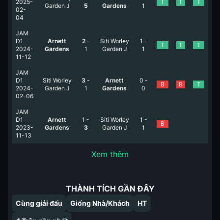
2025-
T
T
T
Garden J
5
Gardens
1
02-
04
JAM
D1
Arnett
2
-
Siti Worley
1
-
T
T
T
2024-
Gardens
1
Garden J
1
11-12
JAM
D1
Siti Worley
3
-
Arnett
0
-
B
B
T
2024-
Garden J
1
Gardens
0
02-06
JAM
D1
Arnett
1
-
Siti Worley
1
-
B
2023-
Gardens
3
Garden J
1
11-13
Xem thêm
THÀNH TÍCH GẦN ĐÂY
Cùng giải đấu
Giống Nhà/Khách
HT