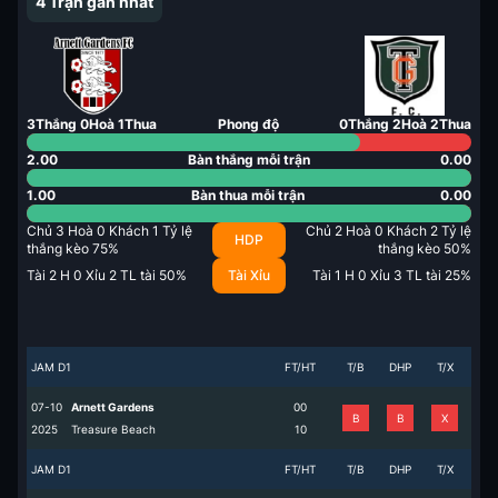
4
Trận gần nhất
3
Thắng
0
Hoà
1
Thua
Phong độ
0
Thắng
2
Hoà
2
Thua
2.00
Bàn thắng mỗi trận
0.00
1.00
Bàn thua mỗi trận
0.00
Chủ
3
Hoà
0
Khách
1
Tỷ lệ
Chủ
2
Hoà
0
Khách
2
Tỷ lệ
HDP
thắng kèo
75
%
thắng kèo
50
%
Tài
2
H
0
Xỉu
2
TL tài
50
%
Tài Xỉu
Tài
1
H
0
Xỉu
3
TL tài
25
%
JAM D1
FT/HT
T/B
DHP
T/X
07-10
Arnett Gardens
0
0
B
B
X
2025
Treasure Beach
1
0
JAM D1
FT/HT
T/B
DHP
T/X