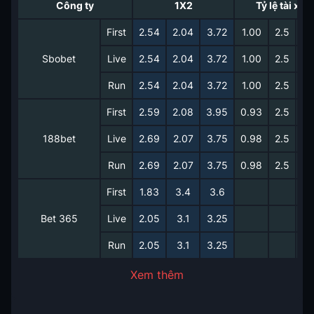
Công ty
1X2
Tỷ lệ tài xỉu
First
2.54
2.04
3.72
1.00
2.5
0.
Sbobet
Live
2.54
2.04
3.72
1.00
2.5
0.
Run
2.54
2.04
3.72
1.00
2.5
0.
First
2.59
2.08
3.95
0.93
2.5
0.
188bet
Live
2.69
2.07
3.75
0.98
2.5
0.
Run
2.69
2.07
3.75
0.98
2.5
0.
First
1.83
3.4
3.6
Bet 365
Live
2.05
3.1
3.25
Run
2.05
3.1
3.25
Xem thêm