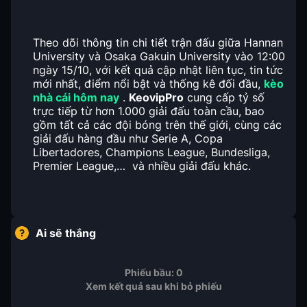
Theo dõi thông tin chi tiết trận đấu giữa Hannan
University và Osaka Gakuin University vào 12:00
ngày 15/10, với kết quả cập nhật liên tục, tin tức
mới nhất, điểm nổi bật và thống kê đối đầu,
kèo
nhà cái hôm nay
.
KeovipPro
cung cấp tỷ số
trực tiếp từ hơn 1.000 giải đấu toàn cầu, bao
gồm tất cả các đội bóng trên thế giới, cùng các
giải đấu hàng đầu như Serie A, Copa
Libertadores, Champions League, Bundesliga,
Premier League,… và nhiều giải đấu khác.
Ai sẽ thắng
Phiếu bầu:
0
Xem kết quả sau khi bỏ phiếu