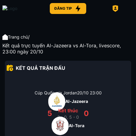
ĐĂNG TIP
/
Trang chủ
Kết quả trực tuyến Al-Jazeera vs Al-Tora, livescore,
23:00 ngày 20/10
KẾT QUẢ TRẬN ĐẤU
Cúp Quốc gia Jordan
20/10
23:00
Al-Jazeera
Kết thúc
5
0
2 - 0, 5 - 0
Al-Tora