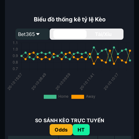
Biểu đồ thống kê tỷ lệ Kèo
Bet365
Handicap
Tài/Xỉu
SO SÁNH KÈO TRỰC TUYẾN
Odds
HT