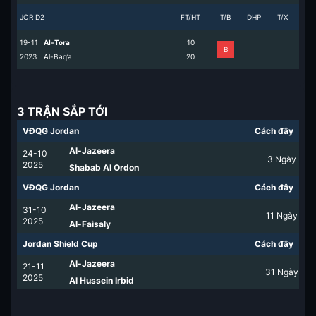
JOR D2
FT/HT
T/B
DHP
T/X
19-11
Al-Tora
1
0
B
2023
Al-Baq’a
2
0
3 TRẬN SẮP TỚI
VĐQG Jordan
Cách đây
Al-Jazeera
24-10
3
Ngày
2025
Shabab Al Ordon
VĐQG Jordan
Cách đây
Al-Jazeera
31-10
11
Ngày
2025
Al-Faisaly
Jordan Shield Cup
Cách đây
Al-Jazeera
21-11
31
Ngày
2025
Al Hussein Irbid