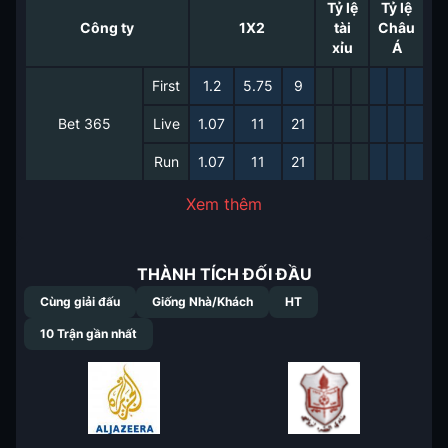
Tỷ lệ
Tỷ lệ
Công ty
1X2
tài
Châu
xỉu
Á
First
1.2
5.75
9
Bet 365
Live
1.07
11
21
Run
1.07
11
21
Xem thêm
THÀNH TÍCH ĐỐI ĐẦU
Cùng giải đấu
Giống Nhà/Khách
HT
10
Trận gần nhất