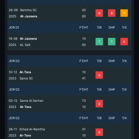
26-09
Ramtha SC
2
0
B
B
H
2025
Al-Jazeera
0
0
JOR D1
FT/HT
T/B
DHP
T/X
19-09
Al-Jazeera
1
0
T
T
X
2025
AL Salt
0
0
JOR D2
FT/HT
T/B
DHP
T/X
10-12
Al-Tora
1
0
B
2023
Sama SC
4
1
JOR D2
FT/HT
T/B
DHP
T/X
03-12
Sama Al Sarhan
7
3
B
2023
Al-Tora
1
0
JOR D2
FT/HT
T/B
DHP
T/X
26-11
Ethad Al-Ramtha
3
1
B
2023
Al-Tora
1
0