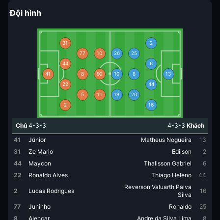
Đội hình
31
2
77
10
26
25
44
6
41
8
92
10
8
13
22
44
5
11
19
20
2
16
Chủ
4-3-3
4-3-3
Khách
41
Júnior
Matheus Nogueira
13
31
Ze Mario
Edilson
2
44
Maycon
Thalisson Gabriel
6
22
Ronaldo Alves
Thiago Heleno
44
Reverson Valuarth Paiva
2
Lucas Rodrigues
16
Silva
77
Juninho
Ronaldo
25
8
Alencar
Andre da Silva Lima
8