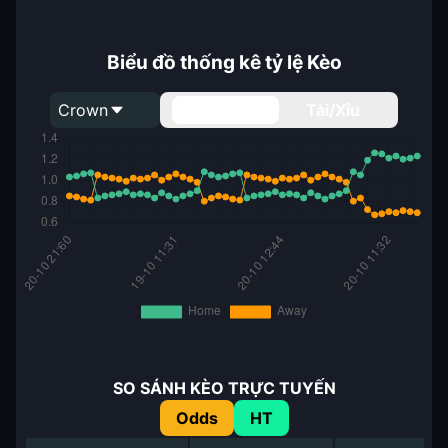
Biểu đồ thống kê tỷ lệ Kèo
Crown
Handicap
Tài/Xỉu
SO SÁNH KÈO TRỰC TUYẾN
Odds
HT