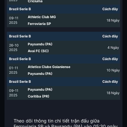
Criciuma
Brazil Serie B
Cách đây
Athletic Club MG
09-11
18
Ngày
2025
Ferroviaria SP
Brazil Serie B
Cách đây
Paysandu (PA)
26-10
4
Ngày
2025
Avai FC (SC)
Brazil Serie B
Cách đây
Atletico Clube Goianiense
01-11
10
Ngày
2025
Paysandu (PA)
Brazil Serie B
Cách đây
Paysandu (PA)
09-11
18
Ngày
2025
Coritiba (PR)
Theo dõi thông tin chi tiết trận đấu giữa
Ferroviaria SP và Paysandu (PA) vào 05:30 ngày