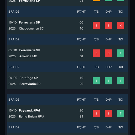
2025
Ferroviaria SP
2
1
BRA D2
FT/HT
T/B
DHP
T/X
10-10
Ferroviaria SP
0
0
B
B
X
2025
Chapecoense SC
1
0
BRA D2
FT/HT
T/B
DHP
T/X
05-10
Ferroviaria SP
1
1
B
B
T
2025
America MG
3
1
BRA D2
FT/HT
T/B
DHP
T/X
29-09
Botafogo SP
1
0
T
T
T
2025
Ferroviaria SP
2
0
BRA D2
FT/HT
T/B
DHP
T/X
15-10
Paysandu (PA)
2
0
B
B
T
2025
Remo Belem (PA)
3
1
BRA D2
FT/HT
T/B
DHP
T/X