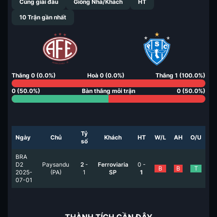
Cùng giải đấu
Giống Nhà/Khách
HT
10
Trận gần nhất
Thắng
0
(
0.0
%)
Hoà
0
(
0.0
%)
Thắng
1
(
100.0
%)
0
(
50.0
%)
Bàn thắng mỗi trận
0
(
50.0
%)
Tỷ
Ngày
Chủ
Khách
HT
W/L
AH
O/U
số
BRA
D2
Paysandu
2
-
Ferroviaria
0
-
B
B
T
2025-
(PA)
1
SP
1
07-01