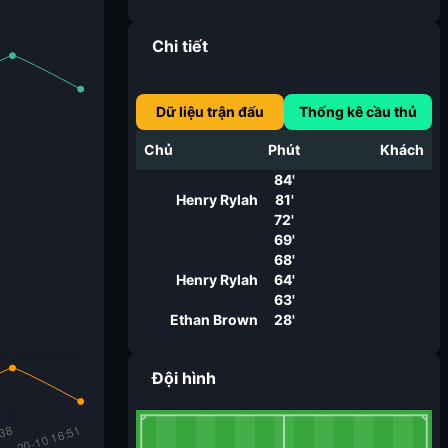
Chi tiết
Dữ liệu trận đấu
Thống kê cầu thủ
Chủ
Phút
Khách
84'
Henry Rylah
81'
72'
69'
68'
Henry Rylah
64'
63'
Ethan Brown
28'
Đội hình