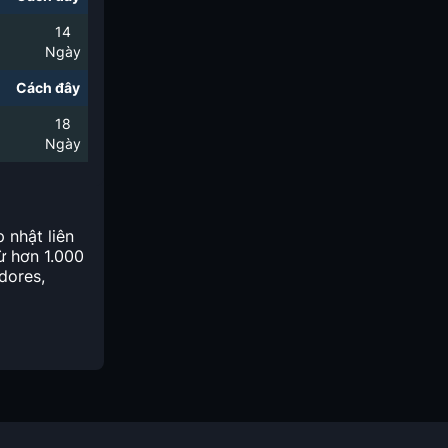
14
Ngày
Cách đây
18
Ngày
 nhật liên
ừ hơn 1.000
dores,