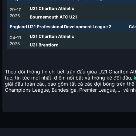
U21 Charlton Athletic
29-10
2025
Bournemouth AFC U21
England U21 Professional Development League 2
Các
U21 Charlton Athletic
04-11
2025
U21 Brentford
Theo dõi thông tin chi tiết trận đấu giữa U21 Charlton At
tục, tin tức mới nhất, điểm nổi bật và thống kê đối đầu,
giải đấu toàn cầu, bao gồm tất cả các đội bóng trên thế 
Champions League, Bundesliga, Premier League,… và nhi