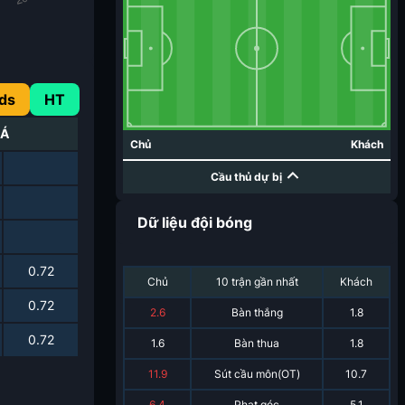
ds
HT
 Á
Chủ
Khách
Cầu thủ dự bị
Dữ liệu đội bóng
0.72
Chủ
10 trận gần nhất
Khách
0.72
2.6
Bàn thắng
1.8
0.72
1.6
Bàn thua
1.8
11.9
Sút cầu môn(OT)
10.7
6.4
Phạt góc
5.1