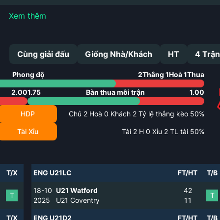
Xem thêm
Cùng giải đấu
Giống Nhà/Khách
HT
4
Trận
Phong độ
2
Thắng
1
Hoà
1
Thua
2.00
1.75
Bàn thua mỗi trận
1.00
HDP
Chủ
2
Hoà
0
Khách
2
Tỷ lệ thắng kèo
50
%
Tài Xỉu
Tài
2
H
0
Xỉu
2
TL tài
50
%
T/X
ENG U21LC
FT/HT
T/B
18-10
U21 Watford
4
2
T
T
2025
U21 Coventry
1
1
T/X
ENG U21D2
FT/HT
T/B