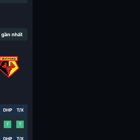
 gần nhất
DHP
T/X
T
T
DHP
T/X