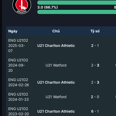
3.0
(
66.7
%)
Ngày
Chủ
Tỷ số
ENG U21D2
2025-03-
U21 Charlton Athletic
2
-
1
07
ENG U21D2
2024-09-
U21 Watford
2
-
3
20
ENG U21D2
U21 Charlton Athletic
2
-
3
2024-02-26
ENG U21D2
U21 Watford
2
-
0
2024-01-23
ENG U21D2
U21 Charlton Athletic
6
-
1
2023-02-20