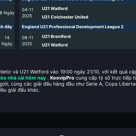
U21 Watford
04-11
8
Ngày
2025
U21 Colchester United
h đây
England U21 Professional Development League 2
U21 Brentford
14
08-11
Ngày
2025
U21 Watford
hletic và U21 Watford vào 19:00 ngày 21/10, với kết quả cập
kèo nhà cái hôm nay
.
KeovipPro
cung cấp tỷ số trực tiếp t
giới, cùng các giải đấu hàng đầu như Serie A, Copa Liberta
ều giải đấu khác.