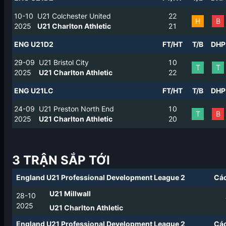
10-10
U21 Colchester United
2
2
H
B
2025
U21 Charlton Athletic
2
1
ENG U21D2
FT/HT
T/B
DHP
29-09
U21 Bristol City
1
0
T
T
2025
U21 Charlton Athletic
2
2
ENG U21LC
FT/HT
T/B
DHP
24-09
U21 Preston North End
1
0
T
B
2025
U21 Charlton Athletic
2
0
3 TRẬN SẮP TỚI
England U21 Professional Development League 2
Các
U21 Millwall
28-10
2025
U21 Charlton Athletic
England U21 Professional Development League 2
Các