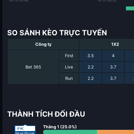
SO SÁNH KÈO TRỰC TUYẾN
Công ty
1X2
First
3.5
4
Bet 365
Live
2.2
3.7
Run
2.2
3.7
THÀNH TÍCH ĐỐI ĐẦU
Thắng
1
(
25.0
%)