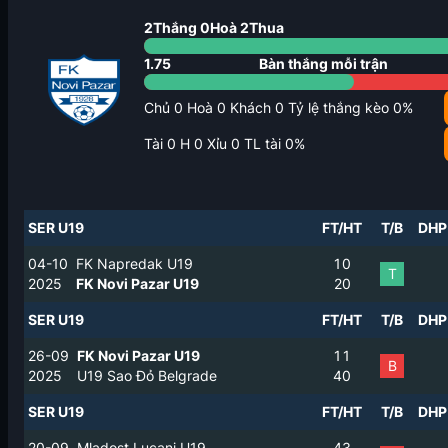
2
Thắng
0
Hoà
2
Thua
1.75
Bàn thắng mỗi trận
Chủ
0
Hoà
0
Khách
0
Tỷ lệ thắng kèo
0
%
Tài
0
H
0
Xỉu
0
TL tài
0
%
SER U19
FT/HT
T/B
DHP
04-10
FK Napredak U19
1
0
T
2025
FK Novi Pazar U19
2
0
SER U19
FT/HT
T/B
DHP
26-09
FK Novi Pazar U19
1
1
B
2025
U19 Sao Đỏ Belgrade
4
0
SER U19
FT/HT
T/B
DHP
20-09
Mladost Lucani U19
4
3