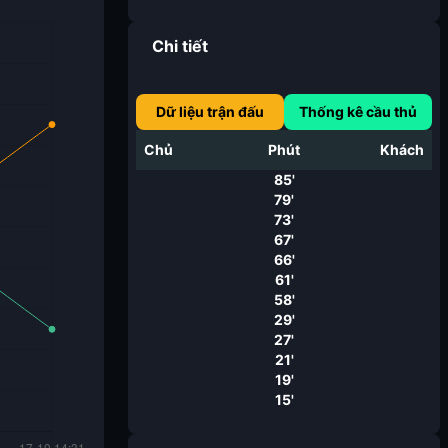
Chi tiết
Dữ liệu trận đấu
Thống kê cầu thủ
Chủ
Phút
Khách
85'
79'
73'
67'
66'
61'
58'
29'
27'
21'
19'
15'