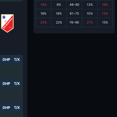
14
%
6
%
46~60
13
%
18
%
16
%
16
%
61~75
10
%
13
%
33
%
22
%
76~90
27
%
15
%
DHP
T/X
DHP
T/X
DHP
T/X