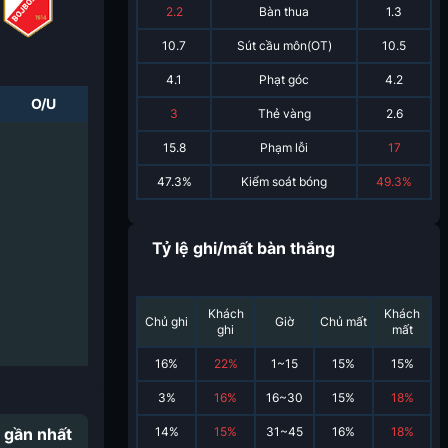
2.2
Bàn thua
1.3
10.7
Sút cầu môn(OT)
10.5
4.1
Phạt góc
4.2
O/U
3
Thẻ vàng
2.6
15.8
Phạm lỗi
17
47.3%
Kiểm soát bóng
49.3%
Tỷ lệ ghi/mất bàn thắng
Khách
Khách
Chủ ghi
Giờ
Chủ mất
ghi
mất
16
%
22
%
1~15
15
%
15
%
3
%
16
%
16~30
15
%
18
%
14
%
15
%
31~45
16
%
18
%
 gần nhất