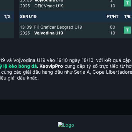
T
2025
OFK Vrsac U19
1
0
T/X
SER U19
FT/HT
T/B
13-09
FK Graficar Beograd U19
0
0
T
2025
Vojvodina U19
1
0
U19 và Vojvodina U19 vào 19:10 ngày 18/10, với kết quả cập 
ỷ lệ kèo bóng đá
.
KeovipPro
cung cấp tỷ số trực tiếp từ hơ
, cùng các giải đấu hàng đầu như Serie A, Copa Libertadore
ều giải đấu khác.