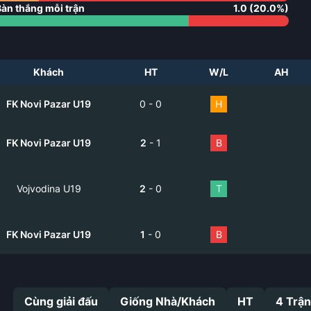
Bàn thắng mỗi trận
1.0
(
20.0
%)
Khách
HT
W/L
AH
FK Novi Pazar U19
0
-
0
H
FK Novi Pazar U19
2
-
1
B
Vojvodina U19
2
-
0
T
FK Novi Pazar U19
1
-
0
B
Cùng giải đấu
Giống Nhà/Khách
HT
4
Trận