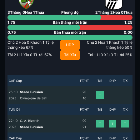
3
Thắng
0
Hoà
1
Thua
Phong độ
2
Thắng
2
Hoà
0
Thua
1.75
Bàn thắng mỗi trận
1.25
0.75
Bàn thua mỗi trận
0.00
Chủ
2
Hoà
0
Khách
1
Tỷ lệ
Chủ
2
Hoà
1
Khách
1
Tỷ lệ
HDP
thắng kèo
67
%
thắng kèo
50
%
Tài
2
H
1
Xỉu
0
TL tài
67
%
Tài Xỉu
Tài
1
H
0
Xỉu
3
TL tài
25
%
CAF Cup
FT/HT
T/B
DHP
T/X
25-10
Stade Tunisien
2
0
T
2025
Olympique de Safi
1
0
TUN D1
FT/HT
T/B
DHP
T/X
22-10
C. A. Bizertin
0
0
T
T
T
2025
Stade Tunisien
2
1
CAF Cup
FT/HT
T/B
DHP
T/X