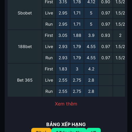
First
3.15
1.78
4.12
0.90
1.5/2
Sbobet
Live
2.95
1.71
5
0.97
1.5/2
Run
2.95
1.71
5
0.97
1.5/2
First
3.05
1.88
3.9
0.93
2
188bet
Live
2.93
1.79
4.55
0.97
1.5/2
Run
2.93
1.79
4.55
0.97
1.5/2
First
1.83
3
4.2
Bet 365
Live
2.55
2.75
2.8
Run
2.55
2.75
2.8
Xem thêm
BẢNG XẾP HẠNG