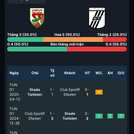
Thắng
3
(
30.0
%)
Hoà
5
(
50.0
%)
Thắng
2
(
20.0
%)
0.4
(
50.0
%)
Bàn thắng mỗi trận
0.4
(
50.0
%)
Tỷ
Ngày
Chủ
Khách
HT
W/L
AH
O/U
số
TUN
D1
Stade
1
-
Club Sportif
0
-
H
2025-
Tunisien
1
Sfaxien
1
04-12
TUN
D1
Club Sportif
1
-
Stade
0
-
T
T
T
2024-
Sfaxien
2
Tunisien
2
12-26
TUN