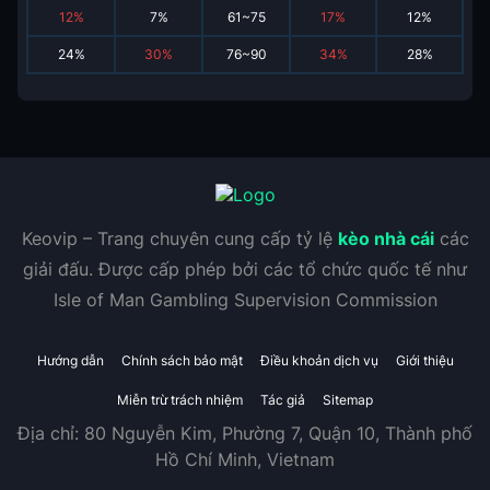
12
%
7
%
61~75
17
%
12
%
24
%
30
%
76~90
34
%
28
%
Keovip – Trang chuyên cung cấp tỷ lệ
kèo nhà cái
các
giải đấu. Được cấp phép bởi các tổ chức quốc tế như
Isle of Man Gambling Supervision Commission
Hướng dẫn
Chính sách bảo mật
Điều khoản dịch vụ
Giới thiệu
Miễn trừ trách nhiệm
Tác giả
Sitemap
Địa chỉ:
80 Nguyễn Kim, Phường 7, Quận 10, Thành phố
Hồ Chí Minh, Vietnam