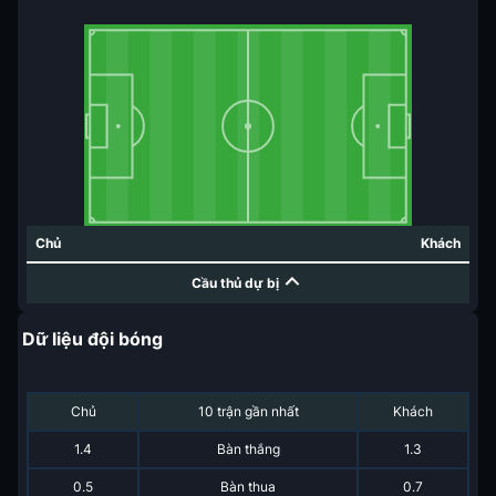
Chủ
Khách
Cầu thủ dự bị
Dữ liệu đội bóng
Chủ
10 trận gần nhất
Khách
1.4
Bàn thắng
1.3
0.5
Bàn thua
0.7