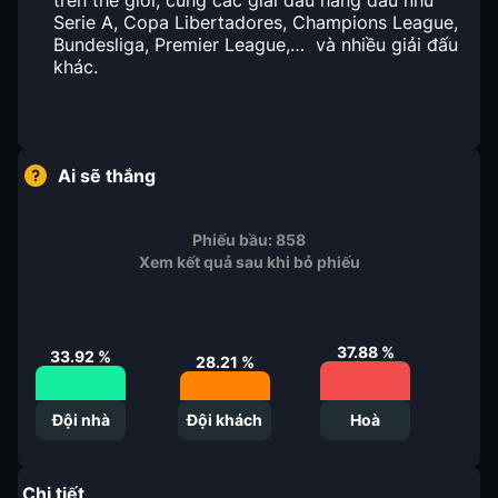
trên thế giới, cùng các giải đấu hàng đầu như
Serie A, Copa Libertadores, Champions League,
Bundesliga, Premier League,… và nhiều giải đấu
khác.
Ai sẽ thắng
Phiếu bầu:
858
Xem kết quả sau khi bỏ phiếu
37.88
%
33.92
%
28.21
%
Đội nhà
Đội khách
Hoà
Chi tiết