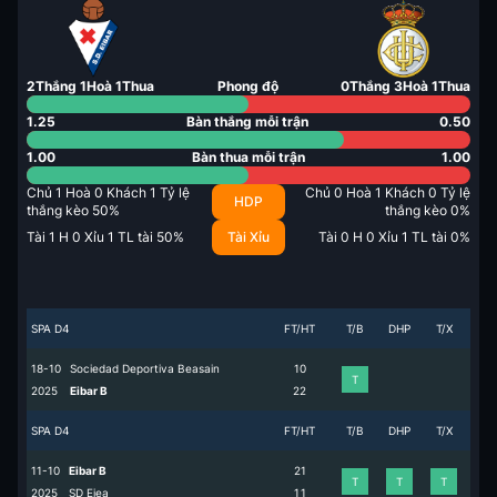
2
Thắng
1
Hoà
1
Thua
Phong độ
0
Thắng
3
Hoà
1
Thua
1.25
Bàn thắng mỗi trận
0.50
1.00
Bàn thua mỗi trận
1.00
Chủ
1
Hoà
0
Khách
1
Tỷ lệ
Chủ
0
Hoà
1
Khách
0
Tỷ lệ
HDP
thắng kèo
50
%
thắng kèo
0
%
Tài
1
H
0
Xỉu
1
TL tài
50
%
Tài Xỉu
Tài
0
H
0
Xỉu
1
TL tài
0
%
SPA D4
FT/HT
T/B
DHP
T/X
18-10
Sociedad Deportiva Beasain
1
0
T
2025
Eibar B
2
2
SPA D4
FT/HT
T/B
DHP
T/X
11-10
Eibar B
2
1
T
T
T
2025
SD Ejea
1
1