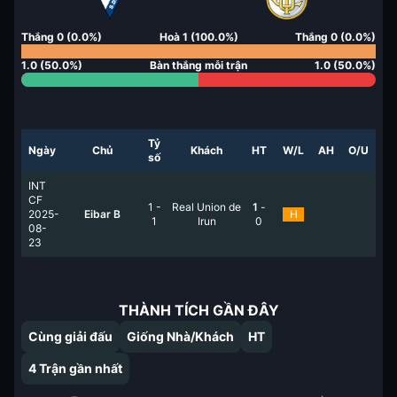
Thắng
0
(
0.0
%)
Hoà
1
(
100.0
%)
Thắng
0
(
0.0
%)
1.0
(
50.0
%)
Bàn thắng mỗi trận
1.0
(
50.0
%)
Tỷ
Ngày
Chủ
Khách
HT
W/L
AH
O/U
số
INT
CF
1
-
Real Union de
1
-
2025-
Eibar B
H
1
Irun
0
08-
23
THÀNH TÍCH GẦN ĐÂY
Cùng giải đấu
Giống Nhà/Khách
HT
4
Trận gần nhất