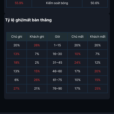
55.9%
Kiểm soát bóng
50.6%
Tỷ lệ ghi/mất bàn thắng
Chủ ghi
Khách ghi
Giờ
Chủ mất
Khách mất
20
%
26
%
1~15
20
%
20
%
13
%
7
%
16~30
10
%
7
%
18
%
2
%
31~45
24
%
12
%
13
%
15
%
46~60
17
%
20
%
6
%
26
%
61~75
10
%
15
%
27
%
21
%
76~90
17
%
25
%