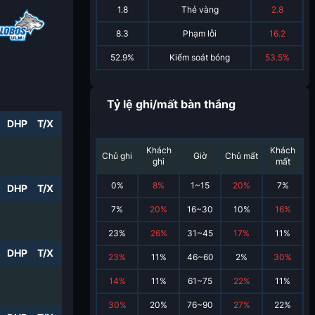
1.8
Thẻ vàng
2.8
8.3
Phạm lỗi
16.2
52.9%
Kiểm soát bóng
53.5%
Tỷ lệ ghi/mất bàn thắng
DHP
T/X
Khách
Khách
Chủ ghi
Giờ
Chủ mất
ghi
mất
0
%
8
%
1~15
20
%
7
%
DHP
T/X
7
%
20
%
16~30
10
%
16
%
23
%
26
%
31~45
17
%
11
%
DHP
T/X
23
%
11
%
46~60
2
%
30
%
14
%
11
%
61~75
22
%
11
%
30
%
20
%
76~90
27
%
22
%