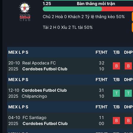
1.25
Bàn thắng mỗi trận
Chủ
2
Hoà
0
Khách
2
Tỷ lệ thắng kèo
50
%
Tài
2
H
0
Xỉu
2
TL tài
50
%
MEX L P S
FT/HT
T/B
DHP
20-10
Real Apodaca FC
3
2
B
B
2025
Cordobes Futbol Club
1
0
MEX L P S
FT/HT
T/B
DHP
12-10
Cordobes Futbol Club
3
1
T
T
2025
Chilpancingo
1
0
MEX L P S
FT/HT
T/B
DHP
04-10
FC Santiago
1
1
B
B
2025
Cordobes Futbol Club
0
0