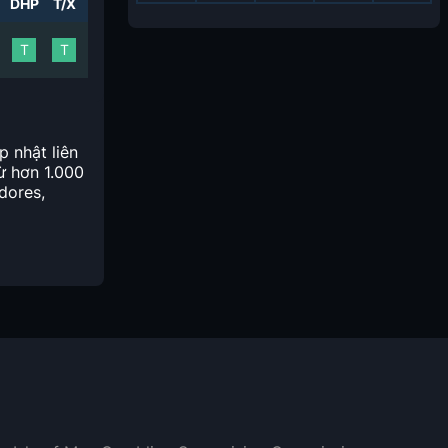
DHP
T/X
T
T
p nhật liên
ừ hơn 1.000
dores,