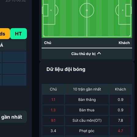
ds
HT
Chủ
Khách
 Á
Cầu thủ dự bị
Dữ liệu đội bóng
Chủ
10 trận gần nhất
Khách
1.1
Bàn thắng
0.9
1.3
Bàn thua
0.9
 gần nhất
9.1
Sút cầu môn(OT)
7.8
3.4
Phạt góc
4.7