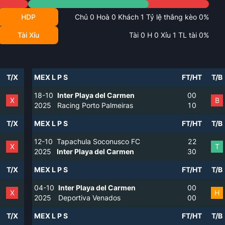
HDP
Chủ
0
Hoà
0
Khách
1
Tỷ lệ thắng kèo
0
%
Tài Xỉu
Tài
0
H
0
Xỉu
1
TL tài
0
%
T/X
MEX L P S
FT/HT
T/B
18-10
Inter Playa del Carmen
0
0
X
B
2025
Racing Porto Palmeiras
1
0
T/X
MEX L P S
FT/HT
T/B
12-10
Tapachula Soconusco FC
2
2
X
T
2025
Inter Playa del Carmen
3
0
T/X
MEX L P S
FT/HT
T/B
04-10
Inter Playa del Carmen
0
0
X
H
2025
Deportiva Venados
0
0
T/X
MEX L P S
FT/HT
T/B