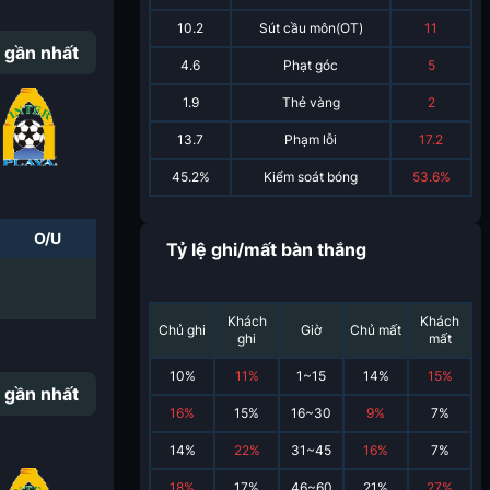
10.2
Sút cầu môn(OT)
11
 gần nhất
4.6
Phạt góc
5
1.9
Thẻ vàng
2
13.7
Phạm lỗi
17.2
45.2%
Kiểm soát bóng
53.6%
O/U
Tỷ lệ ghi/mất bàn thắng
Khách
Khách
Chủ ghi
Giờ
Chủ mất
ghi
mất
10
%
11
%
1~15
14
%
15
%
 gần nhất
16
%
15
%
16~30
9
%
7
%
14
%
22
%
31~45
16
%
7
%
18
%
17
%
46~60
21
%
27
%