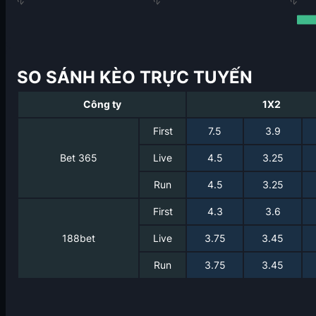
SO SÁNH KÈO TRỰC TUYẾN
Công ty
1X2
First
7.5
3.9
Bet 365
Live
4.5
3.25
Run
4.5
3.25
First
4.3
3.6
188bet
Live
3.75
3.45
Run
3.75
3.45