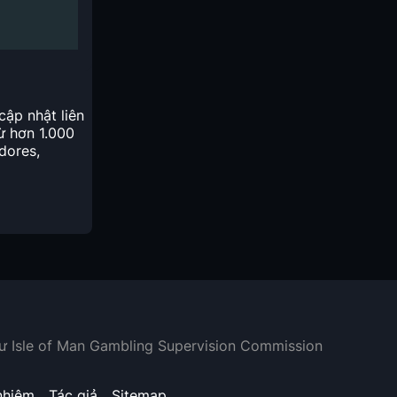
cập nhật liên
ừ hơn 1.000
dores,
hư Isle of Man Gambling Supervision Commission
nhiệm
Tác giả
Sitemap