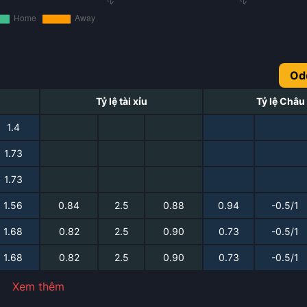
Od
Tỷ lệ tài xỉu
Tỷ lệ Châu
1.4
1.73
1.73
1.56
0.84
2.5
0.88
0.94
-0.5/1
1.68
0.82
2.5
0.90
0.73
-0.5/1
1.68
0.82
2.5
0.90
0.73
-0.5/1
Xem thêm