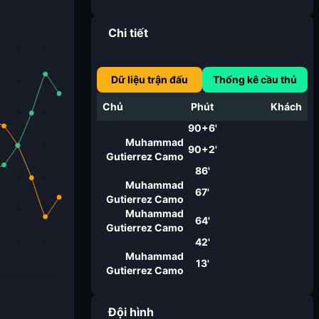
Chi tiết
Dữ liệu trận đấu
Thống kê cầu thủ
Chủ
Phút
Khách
90+6'
Muhammad
90+2'
Gutierrez Camo
86'
Muhammad
67'
Gutierrez Camo
Muhammad
64'
Gutierrez Camo
42'
Muhammad
13'
Gutierrez Camo
Đội hình