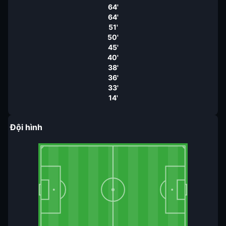
64'
64'
51'
50'
45'
40'
38'
36'
33'
14'
Đội hình