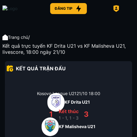
ĐĂNG TIP
/
Trang chủ
Kết quả trực tuyến KF Drita U21 vs KF Malisheva U21,
livescore, 18:00 ngày 21/10
KẾT QUẢ TRẬN ĐẤU
Kosovo League U21
21/10
18:00
KF Drita U21
Kết thúc
1
3
1 - 1, 1 - 3
KF Malisheva U21