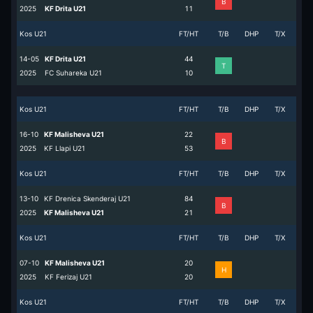
B
2025
KF Drita U21
1
1
Kos U21
FT/HT
T/B
DHP
T/X
14-05
KF Drita U21
4
4
T
2025
FC Suhareka U21
1
0
Kos U21
FT/HT
T/B
DHP
T/X
16-10
KF Malisheva U21
2
2
B
2025
KF Llapi U21
5
3
Kos U21
FT/HT
T/B
DHP
T/X
13-10
KF Drenica Skenderaj U21
8
4
B
2025
KF Malisheva U21
2
1
Kos U21
FT/HT
T/B
DHP
T/X
07-10
KF Malisheva U21
2
0
H
2025
KF Ferizaj U21
2
0
Kos U21
FT/HT
T/B
DHP
T/X