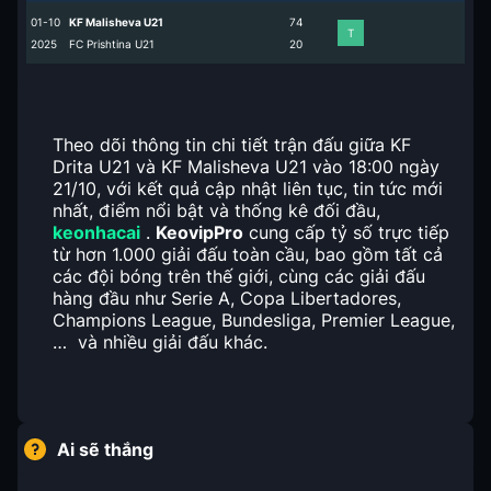
01-10
KF Malisheva U21
7
4
T
2025
FC Prishtina U21
2
0
Theo dõi thông tin chi tiết trận đấu giữa KF
Drita U21 và KF Malisheva U21 vào 18:00 ngày
21/10, với kết quả cập nhật liên tục, tin tức mới
nhất, điểm nổi bật và thống kê đối đầu,
keonhacai
.
KeovipPro
cung cấp tỷ số trực tiếp
từ hơn 1.000 giải đấu toàn cầu, bao gồm tất cả
các đội bóng trên thế giới, cùng các giải đấu
hàng đầu như Serie A, Copa Libertadores,
Champions League, Bundesliga, Premier League,
… và nhiều giải đấu khác.
Ai sẽ thắng