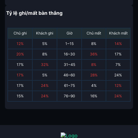
Tỷ lệ ghi/mất bàn thắng
Chủ ghi
Khách ghi
Giờ
Chủ mất
Khách mất
12
%
5
%
1~15
8
%
14
%
20
%
8
%
16~30
36
%
17
%
17
%
32
%
31~45
8
%
7
%
17
%
5
%
46~60
28
%
24
%
17
%
24
%
61~75
4
%
12
%
15
%
24
%
76~90
16
%
24
%