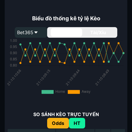
Biểu đồ thống kê tỷ lệ Kèo
Bet365
Handicap
Tài/Xỉu
SO SÁNH KÈO TRỰC TUYẾN
Odds
HT