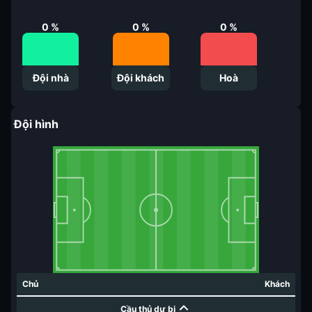
0
%
0
%
0
%
Đội nhà
Đội khách
Hoà
Đội hình
Chủ
Khách
Cầu thủ dự bị