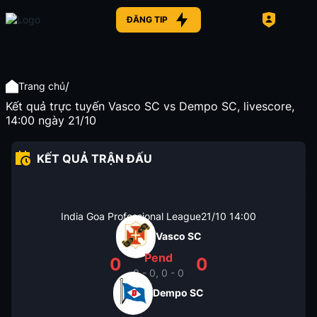
ĐĂNG TIP
/
Trang chủ
Kết quả trực tuyến Vasco SC vs Dempo SC, livescore,
14:00 ngày 21/10
KẾT QUẢ TRẬN ĐẤU
India Goa Professional League
21/10
14:00
Vasco SC
Pend
0
0
0 - 0, 0 - 0
Dempo SC