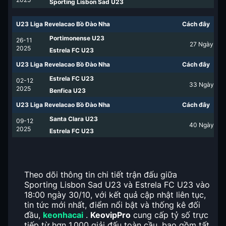
Sporting Lisbon Sad U23
U23 Liga Revelacao Bồ Đào Nha
Cách đây
Portimonense U23
26-11
27
Ngày
2025
Estrela FC U23
U23 Liga Revelacao Bồ Đào Nha
Cách đây
Estrela FC U23
02-12
33
Ngày
2025
Benfica U23
U23 Liga Revelacao Bồ Đào Nha
Cách đây
Santa Clara U23
09-12
40
Ngày
2025
Estrela FC U23
Theo dõi thông tin chi tiết trận đấu giữa
Sporting Lisbon Sad U23 và Estrela FC U23 vào
18:00 ngày 30/10, với kết quả cập nhật liên tục,
tin tức mới nhất, điểm nổi bật và thống kê đối
đầu,
keonhacai
.
KeovipPro
cung cấp tỷ số trực
tiếp từ hơn 1.000 giải đấu toàn cầu, bao gồm tất