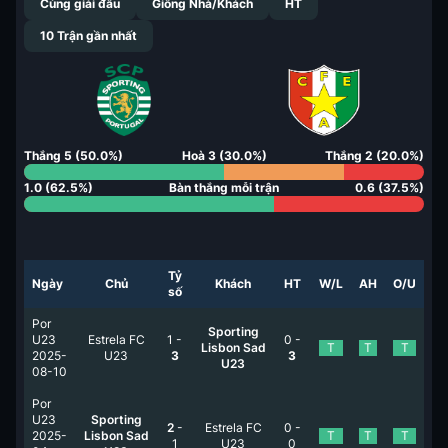
Cùng giải đấu
Giống Nhà/Khách
HT
10
Trận gần nhất
Thắng
5
(
50.0
%)
Hoà
3
(
30.0
%)
Thắng
2
(
20.0
%)
1.0
(
62.5
%)
Bàn thắng mỗi trận
0.6
(
37.5
%)
Tỷ
Ngày
Chủ
Khách
HT
W/L
AH
O/U
số
Por
Sporting
U23
Estrela FC
1
-
0
-
Lisbon Sad
T
T
T
2025-
U23
3
3
U23
08-10
Por
U23
Sporting
2
-
Estrela FC
0
-
2025-
Lisbon Sad
T
T
T
1
U23
0