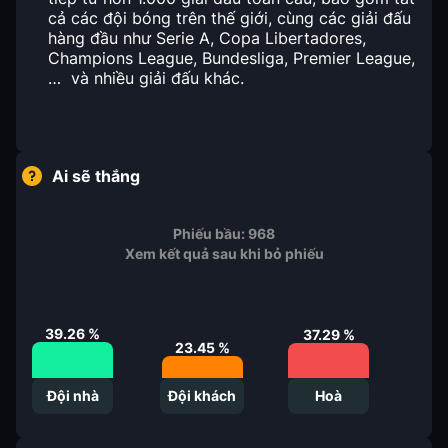
cả các đội bóng trên thế giới, cùng các giải đấu
hàng đầu như Serie A, Copa Libertadores,
Champions League, Bundesliga, Premier League,
… và nhiều giải đấu khác.
Ai sẽ thắng
Phiếu bầu:
968
Xem kết quả sau khi bỏ phiếu
39.26
%
37.29
%
23.45
%
Đội nhà
Đội khách
Hoà