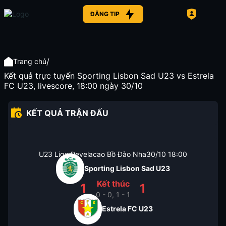
ĐĂNG TIP
/
Trang chủ
Kết quả trực tuyến Sporting Lisbon Sad U23 vs Estrela
FC U23, livescore, 18:00 ngày 30/10
KẾT QUẢ TRẬN ĐẤU
U23 Liga Revelacao Bồ Đào Nha
30/10
18:00
Sporting Lisbon Sad U23
Kết thúc
1
1
0 - 0, 1 - 1
Estrela FC U23