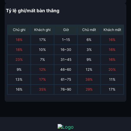
Tỷ lệ ghi/mất bàn thắng
Chủ ghi
Khách ghi
Giờ
Chủ mất
Khách mất
18
%
17
%
1~15
6
%
16
%
18
%
10
%
16~30
3
%
16
%
23
%
7
%
31~45
9
%
16
%
9
%
12
%
46~60
12
%
20
%
13
%
17
%
61~75
38
%
11
%
16
%
35
%
76~90
29
%
17
%