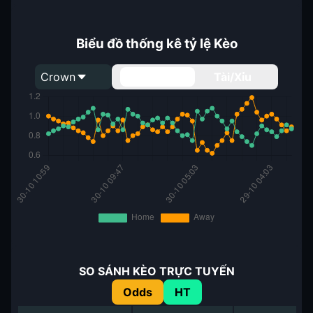
Biểu đồ thống kê tỷ lệ Kèo
Crown
Handicap
Tài/Xỉu
SO SÁNH KÈO TRỰC TUYẾN
Odds
HT