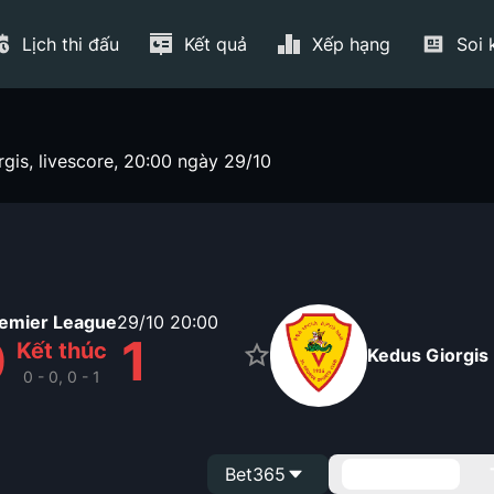
Lịch thi đấu
Kết quả
Xếp hạng
Soi 
rgis, livescore, 20:00 ngày 29/10
remier League
29/10
20:00
0
1
Kết thúc
Kedus Giorgis
0 - 0, 0 - 1
Bet365
Handicap