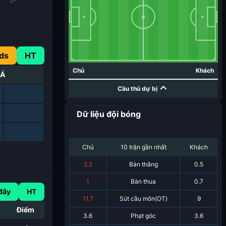
ds
HT
Chủ
Khách
 Á
Cầu thủ dự bị
Dữ liệu đội bóng
Chủ
10 trận gần nhất
Khách
2.2
Bàn thắng
0.5
1
Bàn thua
0.7
đây
HT
11.7
Sút cầu môn(OT)
9
i
Điểm
3.6
Phạt góc
3.6