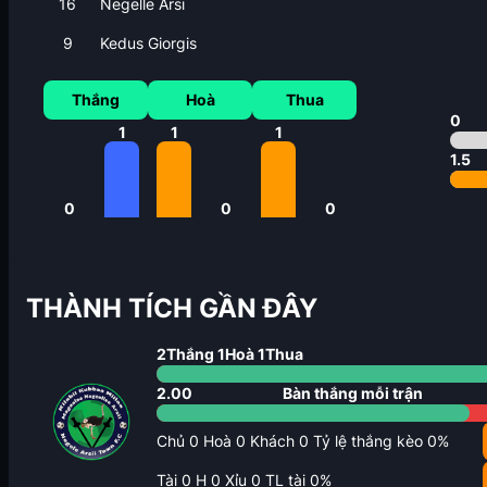
16
Negelle Arsi
9
Kedus Giorgis
Thắng
Hoà
Thua
0
1
1
1
1.5
0
0
0
THÀNH TÍCH GẦN ĐÂY
2
Thắng
1
Hoà
1
Thua
2.00
Bàn thắng mỗi trận
Chủ
0
Hoà
0
Khách
0
Tỷ lệ thắng kèo
0
%
Tài
0
H
0
Xỉu
0
TL tài
0
%