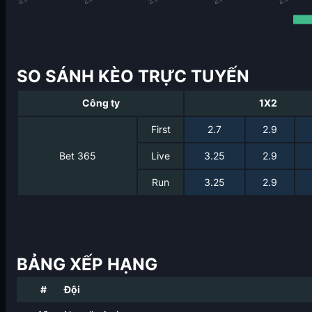
SO SÁNH KÈO TRỰC TUYẾN
Công ty
1X2
First
2.7
2.9
Bet 365
Live
3.25
2.9
Run
3.25
2.9
BẢNG XẾP HẠNG
#
Đội