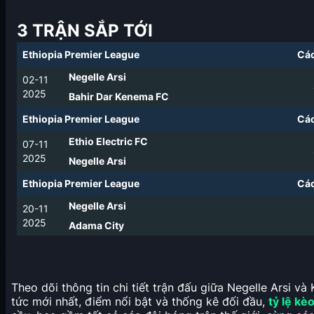
3 TRẬN SẮP TỚI
Ethiopia Premier League
Các
Negelle Arsi
02-11
2025
Bahir Dar Kenema FC
Ethiopia Premier League
Các
Ethio Electric FC
07-11
2025
Negelle Arsi
Ethiopia Premier League
Các
Negelle Arsi
20-11
2025
Adama City
Theo dõi thông tin chi tiết trận đấu giữa Negelle Arsi và
tức mới nhất, điểm nổi bật và thống kê đối đầu,
tỷ lệ kè