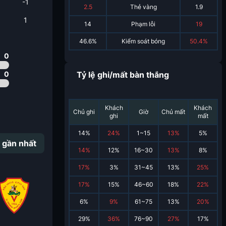
-1
2.5
Thẻ vàng
1.9
1
14
Phạm lỗi
19
46.6%
Kiểm soát bóng
50.4%
0
Tỷ lệ ghi/mất bàn thắng
0
Khách
Khách
Chủ ghi
Giờ
Chủ mất
ghi
mất
14
%
24
%
1~15
13
%
5
%
 gần nhất
14
%
12
%
16~30
13
%
8
%
17
%
3
%
31~45
13
%
25
%
17
%
15
%
46~60
18
%
22
%
6
%
9
%
61~75
13
%
20
%
29
%
36
%
76~90
27
%
17
%