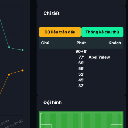
Chi tiết
Dữ liệu trận đấu
Thống kê cầu thủ
Chủ
Phút
Khách
90+6'
77'
Abel Yalew
69'
59'
52'
45'
32'
Đội hình