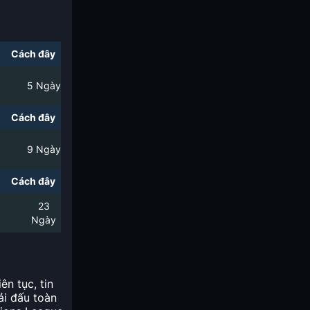
Cách đây
5
Ngày
Cách đây
9
Ngày
Cách đây
23
Ngày
ên tục, tin
ải đấu toàn