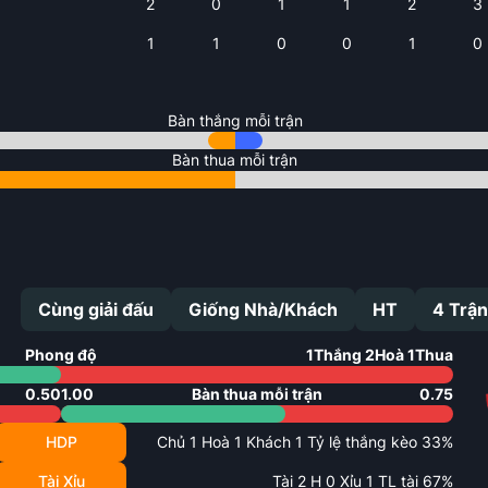
2
0
1
1
2
3
1
1
0
0
1
0
Bàn thắng mỗi trận
Bàn thua mỗi trận
Cùng giải đấu
Giống Nhà/Khách
HT
4
Trận
Phong độ
1
Thắng
2
Hoà
1
Thua
0.50
1.00
Bàn thua mỗi trận
0.75
HDP
Chủ
1
Hoà
1
Khách
1
Tỷ lệ thắng kèo
33
%
Tài Xỉu
Tài
2
H
0
Xỉu
1
TL tài
67
%