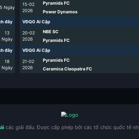
Pyramids FC
15-02
5
Ngày
2026
Power Dynamos
h đây
VĐQG Ai Cập
NBE SC
13
20-02
Ngày
2026
Pyramids FC
h đây
VĐQG Ai Cập
Pyramids FC
18
21-02
Ngày
2026
Ceramica Cleopatra FC
ái
các giải đấu. Được cấp phép bởi các tổ chức quốc tế n