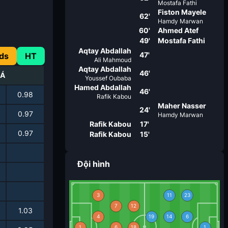
Mostafa Fathi
Fiston Mayele
62'
Hamdy Marwan
60'
Ahmed Atef
49'
Mostafa Fathi
Aqtay Abdallah
47'
ds
HT
Ali Mahmoud
Aqtay Abdallah
46'
 Á
Youssef Oubaba
Hamed Abdallah
46'
0.98
Rafik Kabou
Maher Nasser
24'
0.97
Hamdy Marwan
Rafik Kabou
17'
0.97
Rafik Kabou
15'
Đội hình
3
11
23
7
12
1.03
4
19
14
6
1
6
18
1