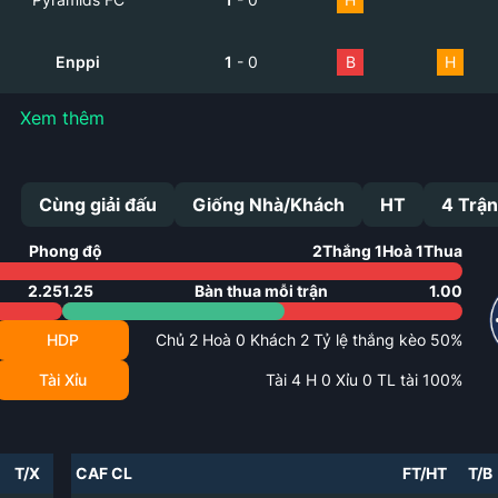
Enppi
1
-
0
B
H
Xem thêm
Cùng giải đấu
Giống Nhà/Khách
HT
4
Trận
Phong độ
2
Thắng
1
Hoà
1
Thua
2.25
1.25
Bàn thua mỗi trận
1.00
HDP
Chủ
2
Hoà
0
Khách
2
Tỷ lệ thắng kèo
50
%
Tài Xỉu
Tài
4
H
0
Xỉu
0
TL tài
100
%
T/X
CAF CL
FT/HT
T/B