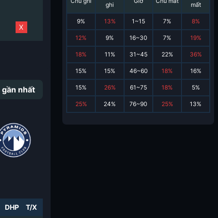
Chủ ghi
Giờ
Chủ mất
ghi
mất
9
%
13
%
1~15
7
%
8
%
X
12
%
9
%
16~30
7
%
19
%
18
%
11
%
31~45
22
%
36
%
15
%
15
%
46~60
18
%
16
%
15
%
26
%
61~75
18
%
5
%
 gần nhất
25
%
24
%
76~90
25
%
13
%
DHP
T/X