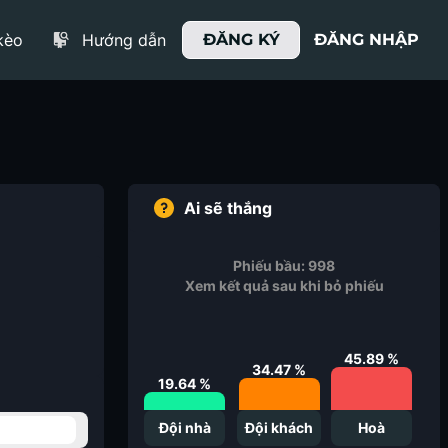
kèo
Hướng dẫn
ĐĂNG KÝ
ĐĂNG NHẬP
Ai sẽ thắng
Phiếu bầu:
998
Xem kết quả sau khi bỏ phiếu
45.89
%
34.47
%
19.64
%
Đội nhà
Đội khách
Hoà
andicap