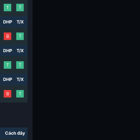
T
T
DHP
T/X
B
T
DHP
T/X
T
T
DHP
T/X
B
T
Cách đây