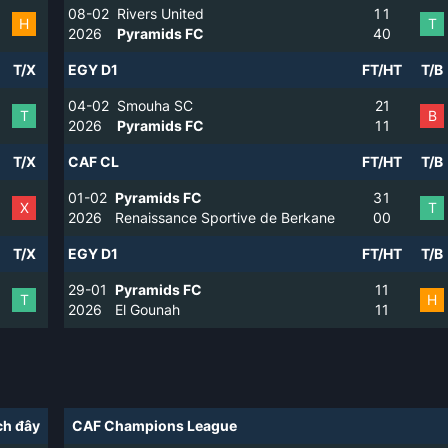
08-02
Rivers United
1
1
H
T
2026
Pyramids FC
4
0
T/X
EGY D1
FT/HT
T/B
04-02
Smouha SC
2
1
T
B
2026
Pyramids FC
1
1
T/X
CAF CL
FT/HT
T/B
01-02
Pyramids FC
3
1
X
T
2026
Renaissance Sportive de Berkane
0
0
T/X
EGY D1
FT/HT
T/B
29-01
Pyramids FC
1
1
T
H
2026
El Gounah
1
1
h đây
CAF Champions League