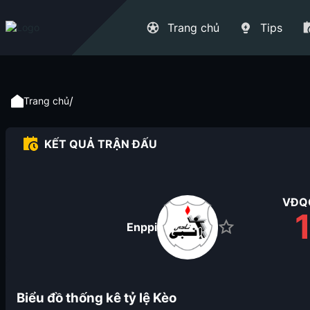
Trang chủ
Tips
/
Trang chủ
KẾT QUẢ TRẬN ĐẤU
VĐQG
Enppi
Biểu đồ thống kê tỷ lệ Kèo