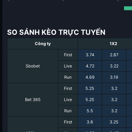
SO SÁNH KÈO TRỰC TUYẾN
Công ty
1X2
First
3.74
2.87
Sbobet
Live
4.72
3.22
Run
4.69
3.19
First
5.25
3.2
Bet 365
Live
5.25
3.2
Run
5.5
3.2
First
3.6
3.25