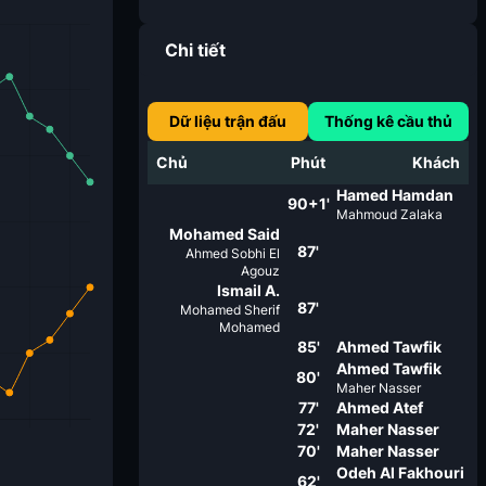
Chi tiết
Dữ liệu trận đấu
Thống kê cầu thủ
Chủ
Phút
Khách
Hamed Hamdan
90+1'
Mahmoud Zalaka
Mohamed Said
87'
Ahmed Sobhi El
Agouz
Ismail A.
87'
Mohamed Sherif
Mohamed
85'
Ahmed Tawfik
Ahmed Tawfik
80'
Maher Nasser
77'
Ahmed Atef
72'
Maher Nasser
70'
Maher Nasser
Odeh Al Fakhouri
62'