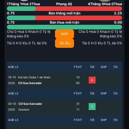
1
Thắng
1
Hoà
2
Thua
Phong độ
4
Thắng
0
Hoà
0
Thua
0.75
Bàn thắng mỗi trận
2.25
0.75
Bàn thua mỗi trận
0.00
Chủ
0
Hoà
0
Khách
0
Tỷ lệ
Chủ
0
Hoà
0
Khách
0
Tỷ lệ
HDP
thắng kèo
0
%
thắng kèo
0
%
Tài
0
H
0
Xỉu
0
TL tài
0
%
Tài Xỉu
Tài
0
H
0
Xỉu
0
TL tài
0
%
AGB LE
FT/HT
T/B
DHP
T/X
19-10
Estrela Clube 1 de Maio
1
0
B
2025
CD Sao Salvador
0
0
AGB LE
FT/HT
T/B
DHP
T/X
04-10
CD Sao Salvador
3
1
T
2025
Guelson
1
1
AGB LE
FT/HT
T/B
DHP
T/X