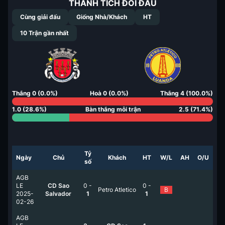
THÀNH TÍCH ĐỐI ĐẦU
Cùng giải đấu
Giống Nhà/Khách
HT
10
Trận gần nhất
Thắng
0
(
0.0
%)
Hoà
0
(
0.0
%)
Thắng
4
(
100.0
%)
1.0
(
28.6
%)
Bàn thắng mỗi trận
2.5
(
71.4
%)
Tỷ
Ngày
Chủ
Khách
HT
W/L
AH
O/U
số
AGB
LE
CD Sao
0
-
0
-
Petro Atletico
B
2025-
Salvador
1
1
02-26
AGB