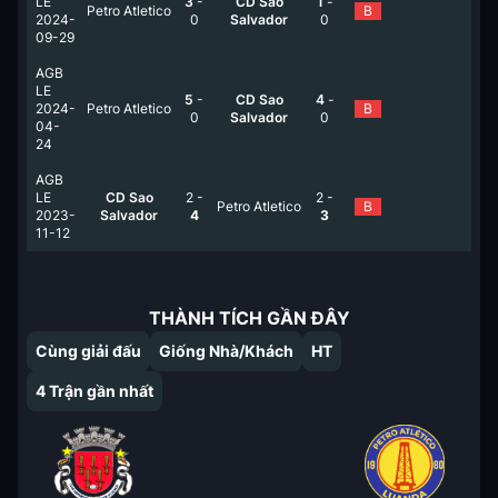
LE
3
-
CD Sao
1
-
Petro Atletico
B
2024-
0
Salvador
0
09-29
AGB
LE
5
-
CD Sao
4
-
2024-
Petro Atletico
B
0
Salvador
0
04-
24
AGB
LE
CD Sao
2
-
2
-
Petro Atletico
B
2023-
Salvador
4
3
11-12
THÀNH TÍCH GẦN ĐÂY
Cùng giải đấu
Giống Nhà/Khách
HT
4
Trận gần nhất