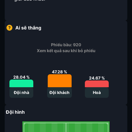
Ai sẽ thắng
Phiếu bầu:
920
Xem kết quả sau khi bỏ phiếu
47.28
%
28.04
%
24.67
%
Đội nhà
Đội khách
Hoà
Đội hình