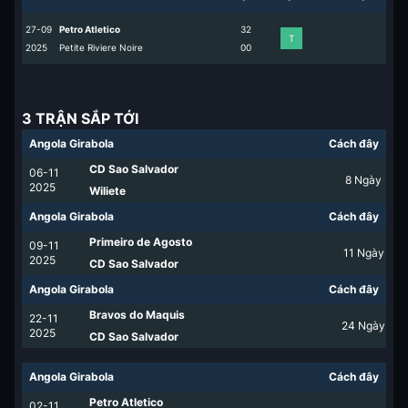
27-09
Petro Atletico
3
2
T
2025
Petite Riviere Noire
0
0
3 TRẬN SẮP TỚI
Angola Girabola
Cách đây
CD Sao Salvador
06-11
8
Ngày
2025
Wiliete
Angola Girabola
Cách đây
Primeiro de Agosto
09-11
11
Ngày
2025
CD Sao Salvador
Angola Girabola
Cách đây
Bravos do Maquis
22-11
24
Ngày
2025
CD Sao Salvador
Angola Girabola
Cách đây
Petro Atletico
02-11