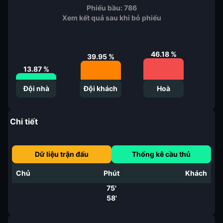
Phiếu bầu:
786
Xem kết quả sau khi bỏ phiếu
46.18
%
39.95
%
13.87
%
Đội nhà
Đội khách
Hoà
Chi tiết
Dữ liệu trận đấu
Thống kê cầu thủ
Chủ
Phút
Khách
75'
58'