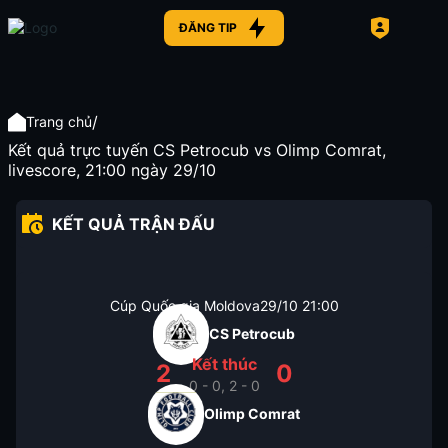
ĐĂNG TIP
/
Trang chủ
Kết quả trực tuyến CS Petrocub vs Olimp Comrat,
livescore, 21:00 ngày 29/10
KẾT QUẢ TRẬN ĐẤU
Cúp Quốc gia Moldova
29/10
21:00
CS Petrocub
Kết thúc
2
0
0 - 0, 2 - 0
Olimp Comrat