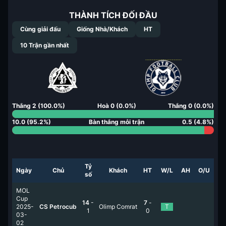
THÀNH TÍCH ĐỐI ĐẦU
Cùng giải đấu
Giống Nhà/Khách
HT
10
Trận gần nhất
Thắng
2
(
100.0
%)
Hoà
0
(
0.0
%)
Thắng
0
(
0.0
%)
10.0
(
95.2
%)
Bàn thắng mỗi trận
0.5
(
4.8
%)
Tỷ
Ngày
Chủ
Khách
HT
W/L
AH
O/U
số
MOL
Cup
14
-
7
-
2025-
CS Petrocub
Olimp Comrat
T
1
0
03-
02