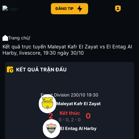
ĐĂNG TIP
/
Trang chủ
Kết quả trực tuyến Maleyat Kafr El Zayat vs El Entag Al
Harby, livescore, 19:30 ngày 30/10
KẾT QUẢ TRẬN ĐẤU
Egypt Division 2
30/10
19:30
Maleyat Kafr El Zayat
Kết thúc
2
0
0 - 0, 2 - 0
El Entag Al Harby