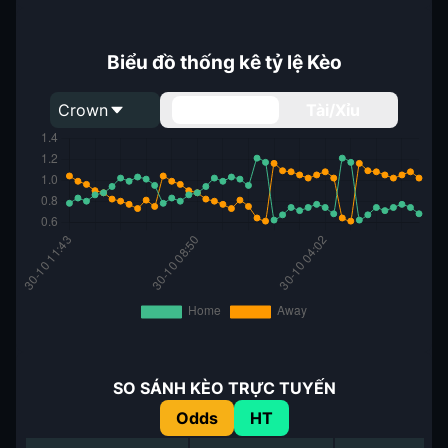
Biểu đồ thống kê tỷ lệ Kèo
Crown
Handicap
Tài/Xỉu
SO SÁNH KÈO TRỰC TUYẾN
Odds
HT