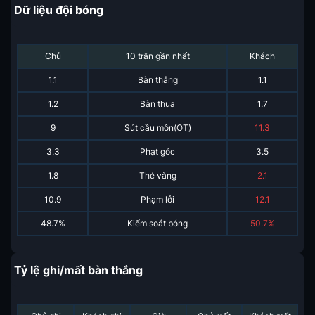
Dữ liệu đội bóng
Chủ
10 trận gần nhất
Khách
1.1
Bàn thắng
1.1
1.2
Bàn thua
1.7
9
Sút cầu môn(OT)
11.3
3.3
Phạt góc
3.5
1.8
Thẻ vàng
2.1
10.9
Phạm lỗi
12.1
48.7%
Kiểm soát bóng
50.7%
Tỷ lệ ghi/mất bàn thắng