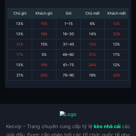
Chủ ghi
Khách ghi
Giờ
Chủ mất
Khách mất
13
%
15
%
1~15
6
%
12
%
13
%
18
%
16~30
14
%
22
%
21
%
15
%
31~45
13
%
12
%
17
%
5
%
46~60
21
%
17
%
13
%
19
%
61~75
24
%
12
%
21
%
25
%
76~90
19
%
22
%
Keovip – Trang chuyên cung cấp tỷ lệ
kèo nhà cái
các
giải đấu. Được cấp phép bởi các tổ chức quốc tế như