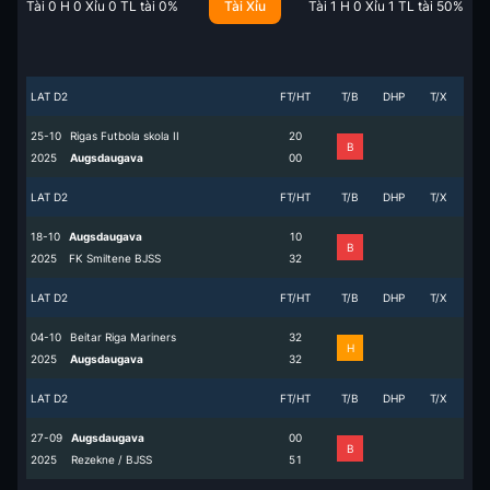
Tài
0
H
0
Xỉu
0
TL tài
0
%
Tài Xỉu
Tài
1
H
0
Xỉu
1
TL tài
50
%
LAT D2
FT/HT
T/B
DHP
T/X
25-10
Rigas Futbola skola II
2
0
B
2025
Augsdaugava
0
0
LAT D2
FT/HT
T/B
DHP
T/X
18-10
Augsdaugava
1
0
B
2025
FK Smiltene BJSS
3
2
LAT D2
FT/HT
T/B
DHP
T/X
04-10
Beitar Riga Mariners
3
2
H
2025
Augsdaugava
3
2
LAT D2
FT/HT
T/B
DHP
T/X
27-09
Augsdaugava
0
0
B
2025
Rezekne / BJSS
5
1