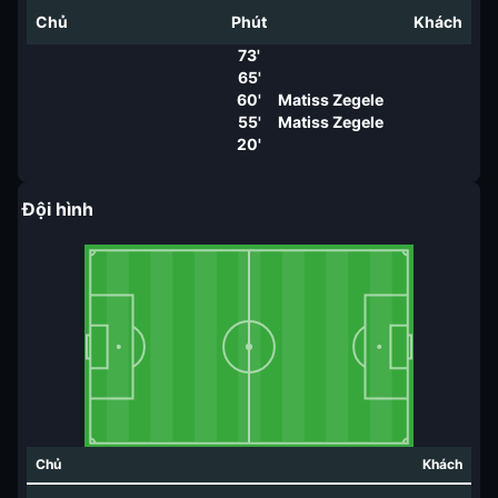
Chủ
Phút
Khách
73'
65'
60'
Matiss Zegele
55'
Matiss Zegele
20'
Đội hình
Chủ
Khách