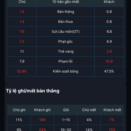
Chủ
10 trận gần nhất
Khách
1.2
Bàn thắng
0.8
1.4
Bàn thua
0.8
7.6
Sút cầu môn(OT)
6.8
7.2
Phạt góc
4.9
1.1
Thẻ vàng
2.9
7.9
Phạm lỗi
10.8
52.8%
Kiểm soát bóng
47.5%
Tỷ lệ ghi/mất bàn thắng
Chủ ghi
Khách ghi
Giờ
Chủ mất
Khách mất
11
%
18
%
1~15
4
%
7
%
9
%
24
%
16~30
14
%
15
%