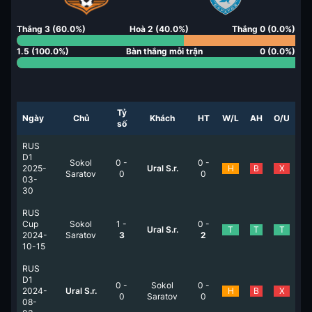
Thắng
3
(
60.0
%)
Hoà
2
(
40.0
%)
Thắng
0
(
0.0
%)
1.5
(
100.0
%)
Bàn thắng mỗi trận
0
(
0.0
%)
Tỷ
Ngày
Chủ
Khách
HT
W/L
AH
O/U
số
RUS
D1
Sokol
0
-
0
-
2025-
Ural S.r.
H
B
X
Saratov
0
0
03-
30
RUS
Cup
Sokol
1
-
0
-
Ural S.r.
T
T
T
2024-
Saratov
3
2
10-15
RUS
D1
0
-
Sokol
0
-
2024-
Ural S.r.
H
B
X
0
Saratov
0
08-