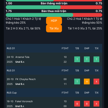
1.00
Bàn thắng mỗi trận
0.75
1.75
Bàn thua mỗi trận
0.75
Chủ
1
Hoà
1
Khách
2
Tỷ lệ
Chủ
2
Hoà
1
Khách
1
Tỷ lệ
HDP
thắng kèo
25
%
thắng kèo
50
%
Tài
2
H
0
Xỉu
2
TL tài
50
%
Tài Xỉu
Tài
1
H
0
Xỉu
3
TL tài
25
%
RUS D1
FT/HT
T/B
DHP
T/X
24-10
Arsenal Tula
1
0
T
T
T
2025
Ural S.r.
2
2
RUS D1
FT/HT
T/B
DHP
T/X
20-10
FK Chayka Pesch
0
0
T
H
X
2025
Ural S.r.
1
1
RUS Cup
FT/HT
T/B
DHP
T/X
16-10
Fakel Voronezh
1
0
B
B
X
2025
Ural S.r.
0
0