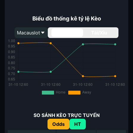
Biểu đồ thống kê tỷ lệ Kèo
Macauslot
Handicap
Tài/Xỉu
SO SÁNH KÈO TRỰC TUYẾN
Odds
HT