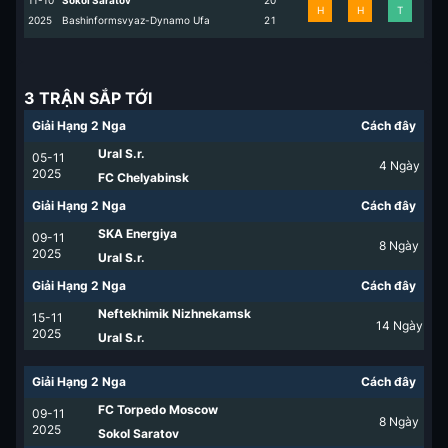
11-10
Sokol Saratov
2
0
H
H
T
2025
Bashinformsvyaz-Dynamo Ufa
2
1
3 TRẬN SẮP TỚI
Giải Hạng 2 Nga
Cách đây
Ural S.r.
05-11
4
Ngày
2025
FC Chelyabinsk
Giải Hạng 2 Nga
Cách đây
SKA Energiya
09-11
8
Ngày
2025
Ural S.r.
Giải Hạng 2 Nga
Cách đây
Neftekhimik Nizhnekamsk
15-11
14
Ngày
2025
Ural S.r.
Giải Hạng 2 Nga
Cách đây
FC Torpedo Moscow
09-11
8
Ngày
2025
Sokol Saratov