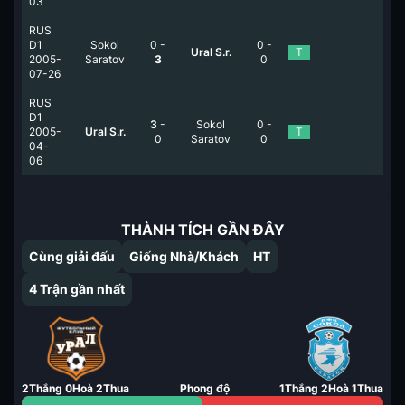
03
RUS
D1
Sokol
0
-
0
-
Ural S.r.
T
2005-
Saratov
3
0
07-26
RUS
D1
3
-
Sokol
0
-
2005-
Ural S.r.
T
0
Saratov
0
04-
06
THÀNH TÍCH GẦN ĐÂY
Cùng giải đấu
Giống Nhà/Khách
HT
4
Trận gần nhất
2
Thắng
0
Hoà
2
Thua
Phong độ
1
Thắng
2
Hoà
1
Thua