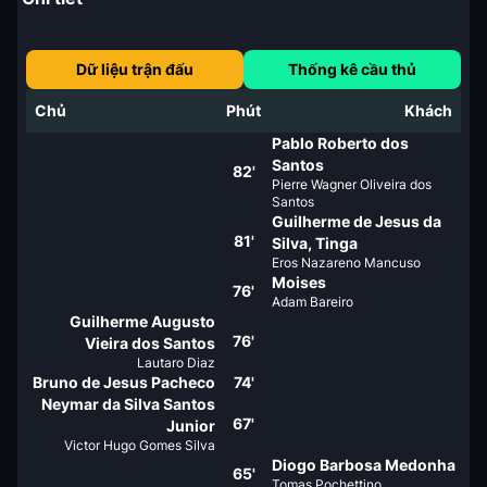
Dữ liệu trận đấu
Thống kê cầu thủ
Chủ
Phút
Khách
Pablo Roberto dos
Santos
82'
Pierre Wagner Oliveira dos
Santos
Guilherme de Jesus da
81'
Silva, Tinga
Eros Nazareno Mancuso
Moises
76'
Adam Bareiro
Guilherme Augusto
76'
Vieira dos Santos
Lautaro Diaz
Bruno de Jesus Pacheco
74'
Neymar da Silva Santos
67'
Junior
Victor Hugo Gomes Silva
Diogo Barbosa Medonha
65'
Tomas Pochettino