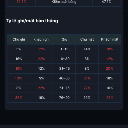
52.5%
Kiểm soát bóng
47.7%
Tỷ lệ ghi/mất bàn thắng
Chủ ghi
Khách ghi
Giờ
Chủ mất
Khách mất
5
%
12
%
1~15
14
%
18
%
16
%
22
%
16~30
8
%
12
%
19
%
12
%
31~45
8
%
20
%
13
%
9
%
46~60
21
%
18
%
8
%
22
%
61~75
27
%
10
%
36
%
19
%
76~90
19
%
22
%