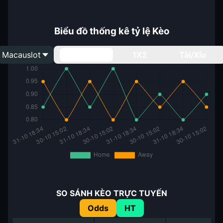
Biểu đồ thống kê tỷ lệ Kèo
Macauslot
Handicap
1X2
Tài/Xỉu
SO SÁNH KÈO TRỰC TUYẾN
Odds
HT