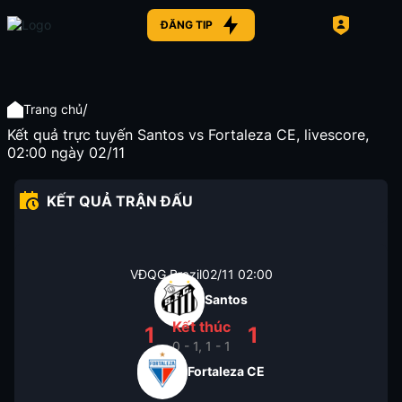
ĐĂNG TIP
/
Trang chủ
Kết quả trực tuyến Santos vs Fortaleza CE, livescore,
02:00 ngày 02/11
KẾT QUẢ TRẬN ĐẤU
VĐQG Brazil
02/11
02:00
Santos
Kết thúc
1
1
0 - 1, 1 - 1
Fortaleza CE