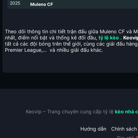
2025
Muleno CF
Theo dõi thông tin chi tiết trận đấu giữa Muleno CF và Mu
nhất, điểm nổi bật và thống kê đối đầu,
tỷ lệ kèo
.
Keovi
tất cả các đội bóng trên thế giới, cùng các giải đấu hà
Premier League,… và nhiều giải đấu khác.
Keovip – Trang chuyên cung cấp tỷ lệ
kèo nhà c
Hướng dẫn
Chính sách