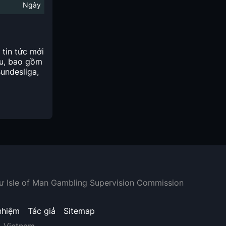
Ngày
 tin tức mới
ầu, bao gồm
undesliga,
hư Isle of Man Gambling Supervision Commission
nhiệm
Tác giả
Sitemap