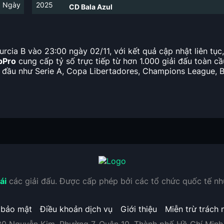
Ngày
2025
CD Bala Azul
rcia B vào 23:00 ngày 02/11, với kết quả cập nhật liên tục,
pPro
cung cấp tỷ số trực tiếp từ hơn 1.000 giải đấu toàn c
ng đầu như Serie A, Copa Libertadores, Champions League, B
ái
các giải đấu. Được cấp phép bởi các tổ chức quốc tế n
 bảo mật
Điều khoản dịch vụ
Giới thiệu
Miễn trừ trách 