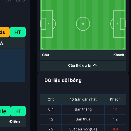
ds
HT
 Á
Chủ
Khách
Cầu thủ dự bị
Dữ liệu đội bóng
Chủ
10 trận gần nhất
Khách
0.4
Bàn thắng
1.4
đây
HT
1.2
Bàn thua
1.2
i
Điểm
7.2
Sút cầu môn(OT)
8.8