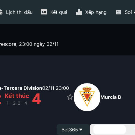
Lịch thi đấu
Kết quả
Xếp hạng
Soi 
vescore, 23:00 ngày 02/11
a-Tercera Division
02/11
23:00
2
4
Kết thúc
Murcia B
1 - 2, 2 - 4
Bet365
Handicap