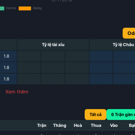
Od
Tỷ lệ tài xỉu
Tỷ lệ Châu
1.8
1.8
1.8
Xem thêm
Tất cả
6
Trận gần 
Trận
Thắng
Hoà
Thua
Vào
Bạ