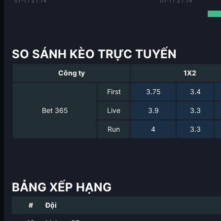
SO SÁNH KÈO TRỰC TUYẾN
Công ty
1X2
First
3.75
3.4
Bet 365
Live
3.9
3.3
Run
4
3.3
BẢNG XẾP HẠNG
#
Đội