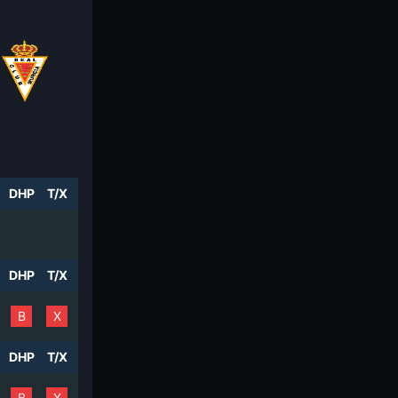
DHP
T/X
DHP
T/X
B
X
DHP
T/X
B
X