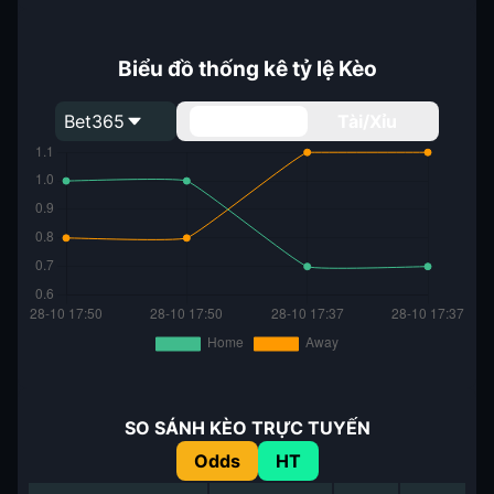
Biểu đồ thống kê tỷ lệ Kèo
Bet365
Handicap
Tài/Xỉu
SO SÁNH KÈO TRỰC TUYẾN
Odds
HT