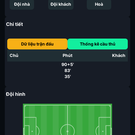
Đội nhà
Đội khách
Hoà
Chi tiết
Dữ liệu trận đấu
Thống kê cầu thủ
Chủ
Phút
Khách
90+5'
83'
35'
Đội hình