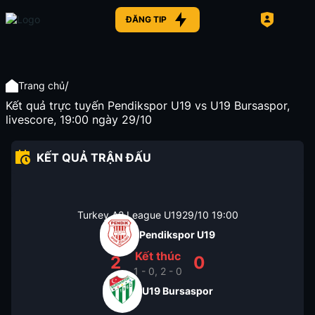
ĐĂNG TIP
/
Trang chủ
Kết quả trực tuyến Pendikspor U19 vs U19 Bursaspor,
livescore, 19:00 ngày 29/10
KẾT QUẢ TRẬN ĐẤU
Turkey A2 League U19
29/10
19:00
Pendikspor U19
Kết thúc
2
0
1 - 0, 2 - 0
U19 Bursaspor