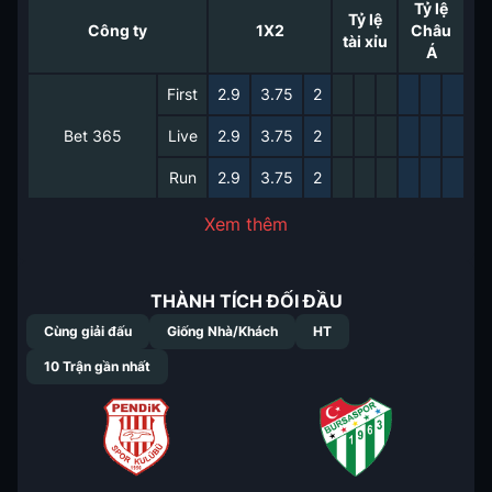
Tỷ lệ
Tỷ lệ
Công ty
1X2
Châu
tài xỉu
Á
First
2.9
3.75
2
Bet 365
Live
2.9
3.75
2
Run
2.9
3.75
2
Xem thêm
THÀNH TÍCH ĐỐI ĐẦU
Cùng giải đấu
Giống Nhà/Khách
HT
10
Trận gần nhất