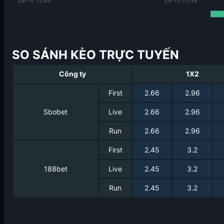
SO SÁNH KÈO TRỰC TUYẾN
Công ty
1X2
First
2.66
2.96
Sbobet
Live
2.66
2.96
Run
2.66
2.96
First
2.45
3.2
188bet
Live
2.45
3.2
Run
2.45
3.2