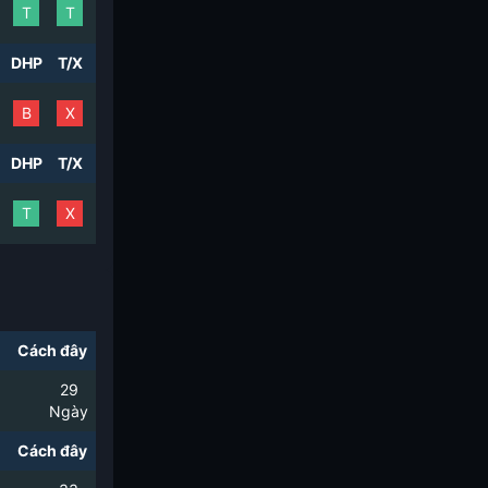
T
T
DHP
T/X
B
X
DHP
T/X
T
X
Cách đây
29
Ngày
Cách đây