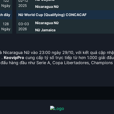
122
02-12
Ngày
2025
Nicaragua Nữ
h đây
Nữ World Cup (Qualifying) CONCACAF
Nicaragua Nữ
128
03-03
Ngày
2026
Nữ Jamaica
à Nicaragua Nữ vào 23:00 ngày 29/10, với kết quả cập nhật 
o
.
KeovipPro
cung cấp tỷ số trực tiếp từ hơn 1.000 giải đấu
ải đấu hàng đầu như Serie A, Copa Libertadores, Champions