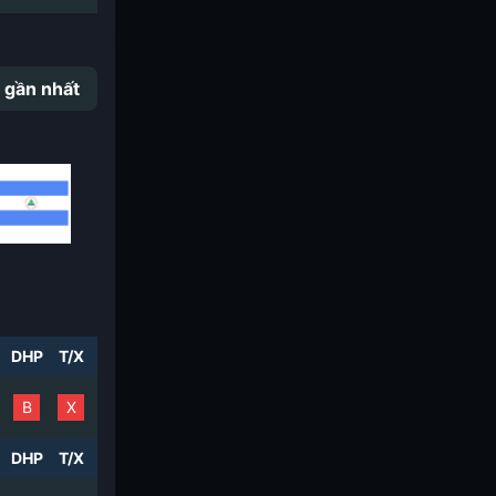
 gần nhất
DHP
T/X
B
X
DHP
T/X