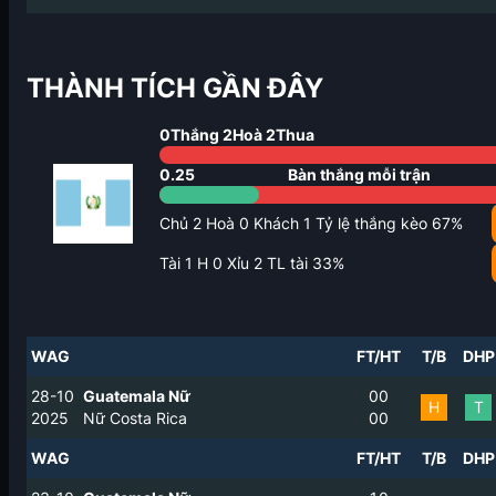
THÀNH TÍCH GẦN ĐÂY
0
Thắng
2
Hoà
2
Thua
0.25
Bàn thắng mỗi trận
Chủ
2
Hoà
0
Khách
1
Tỷ lệ thắng kèo
67
%
Tài
1
H
0
Xỉu
2
TL tài
33
%
WAG
FT/HT
T/B
DHP
28-10
Guatemala Nữ
0
0
H
T
2025
Nữ Costa Rica
0
0
WAG
FT/HT
T/B
DHP