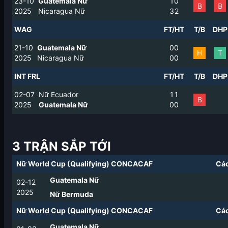
23-10
Guatemala Nữ
1
0
B
B
2025
Nicaragua Nữ
3
2
WAG
FT/HT
T/B
DHP
21-10
Guatemala Nữ
0
0
H
T
2025
Nicaragua Nữ
0
0
INT FRL
FT/HT
T/B
DHP
02-07
Nữ Ecuador
1
1
B
2025
Guatemala Nữ
0
0
3 TRẬN SẮP TỚI
Nữ World Cup (Qualifying) CONCACAF
Các
Guatemala Nữ
02-12
2025
Nữ Bermuda
Nữ World Cup (Qualifying) CONCACAF
Các
Guatemala Nữ