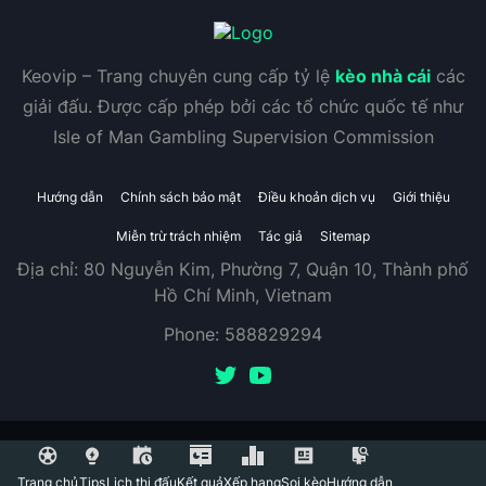
Keovip – Trang chuyên cung cấp tỷ lệ
kèo nhà cái
các
giải đấu. Được cấp phép bởi các tổ chức quốc tế như
Isle of Man Gambling Supervision Commission
Hướng dẫn
Chính sách bảo mật
Điều khoản dịch vụ
Giới thiệu
Miễn trừ trách nhiệm
Tác giả
Sitemap
Địa chỉ:
80 Nguyễn Kim, Phường 7, Quận 10, Thành phố
Hồ Chí Minh, Vietnam
Phone:
588829294
Trang chủ
Tips
Lịch thi đấu
Kết quả
Xếp hạng
Soi kèo
Hướng dẫn