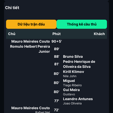
Chi tiết
Dữ liệu trận đấu
Thống kê cầu thủ
Chủ
Phút
Khách
Mauro Meireles Couto
90+5'
Romulo Helbert Pereira
89'
Junior
88'
Bruno Silva
Pedro Henrique de
81'
Oliveira da Silva
Kirill Klimov
80'
Nile John
Miguel
80'
Tiago Ribeiro
Gui Meira
80'
Gustavo
Leandro Antunes
77'
Joao Oliveira
Mauro Meireles Couto
72'
Rafael Nel