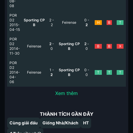
08-
08
POR
D2
Sporting CP
2
-
0
-
Feirense
H
B
T
2015-
B
2
2
04-15
POR
D2
2
-
Sporting CP
2
-
Feirense
B
B
X
2014-
0
B
0
11-30
POR
D2
1
-
Sporting CP
0
-
2014-
Feirense
T
T
T
2
B
0
04-
06
Xem thêm
THÀNH TÍCH GẦN ĐÂY
Cùng giải đấu
Giống Nhà/Khách
HT