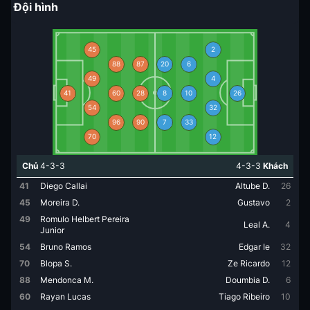
Đội hình
45
2
88
87
20
6
49
4
41
60
28
8
10
26
54
32
96
90
7
33
70
12
Chủ
4-3-3
4-3-3
Khách
41
Diego Callai
Altube D.
26
45
Moreira D.
Gustavo
2
49
Romulo Helbert Pereira
Leal A.
4
Junior
54
Bruno Ramos
Edgar Ie
32
70
Blopa S.
Ze Ricardo
12
88
Mendonca M.
Doumbia D.
6
60
Rayan Lucas
Tiago Ribeiro
10