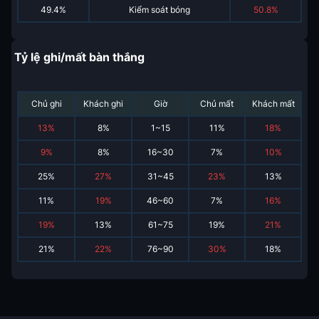
49.4%
Kiểm soát bóng
50.8%
Tỷ lệ ghi/mất bàn thắng
Chủ ghi
Khách ghi
Giờ
Chủ mất
Khách mất
13
%
8
%
1~15
11
%
18
%
9
%
8
%
16~30
7
%
10
%
25
%
27
%
31~45
23
%
13
%
11
%
19
%
46~60
7
%
16
%
19
%
13
%
61~75
19
%
21
%
21
%
22
%
76~90
30
%
18
%