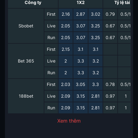
Công ty
1X2
Tỷ lệ tài xỉu
First
2.16
2.87
3.02
0.79
0.5/1
Sbobet
Live
2.05
3.07
3.25
0.67
0.5/1
Run
2.05
3.07
3.25
0.67
0.5/1
First
2.15
3.1
3.1
Bet 365
Live
2
3.3
3.2
Run
2
3.3
3.2
First
2.03
3.05
3.3
0.78
0.5/1
188bet
Live
2.09
3.15
2.81
0.97
1
Run
2.09
3.15
2.81
0.97
1
Xem thêm