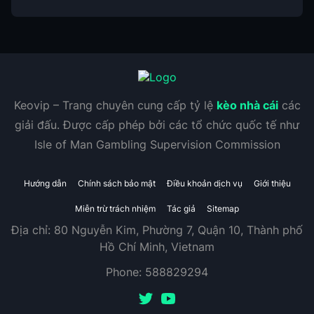
Keovip – Trang chuyên cung cấp tỷ lệ
kèo nhà cái
các
giải đấu. Được cấp phép bởi các tổ chức quốc tế như
Isle of Man Gambling Supervision Commission
Hướng dẫn
Chính sách bảo mật
Điều khoản dịch vụ
Giới thiệu
Miễn trừ trách nhiệm
Tác giả
Sitemap
Địa chỉ:
80 Nguyễn Kim, Phường 7, Quận 10, Thành phố
Hồ Chí Minh, Vietnam
Phone:
588829294