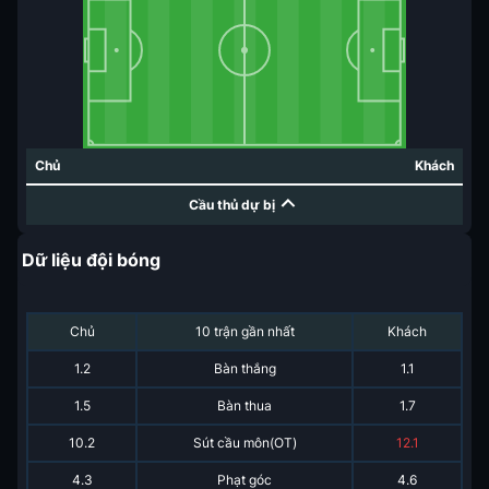
Chủ
Khách
Cầu thủ dự bị
Dữ liệu đội bóng
Chủ
10 trận gần nhất
Khách
1.2
Bàn thắng
1.1
1.5
Bàn thua
1.7
10.2
Sút cầu môn(OT)
12.1
4.3
Phạt góc
4.6