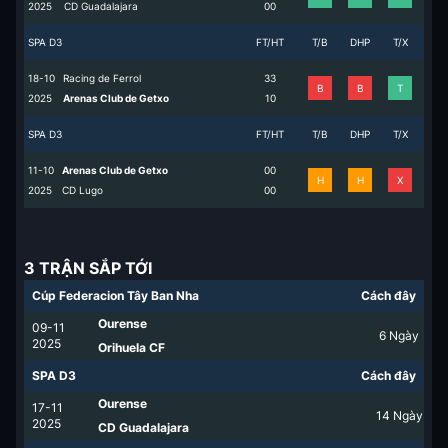
2025
CD Guadalajara
0
0
SPA D3
FT/HT
T/B
DHP
T/X
18-10
Racing de Ferrol
3
3
B
B
T
2025
Arenas Club de Getxo
1
0
SPA D3
FT/HT
T/B
DHP
T/X
11-10
Arenas Club de Getxo
0
0
H
H
X
2025
CD Lugo
0
0
3 TRẬN SẮP TỚI
Cúp Federacion Tây Ban Nha
Cách đây
Ourense
09-11
6
Ngày
2025
Orihuela CF
SPA D3
Cách đây
Ourense
17-11
14
Ngày
2025
CD Guadalajara