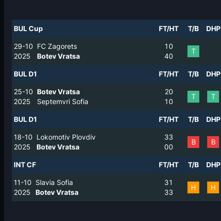
BUL Cup
FT/HT
T/B
DHP
29-10
FC Zagorets
1
0
T
2025
Botev Vratsa
4
0
BUL D1
FT/HT
T/B
DHP
25-10
Botev Vratsa
2
0
T
T
2025
Septemvri Sofia
1
0
BUL D1
FT/HT
T/B
DHP
18-10
Lokomotiv Plovdiv
3
3
B
B
2025
Botev Vratsa
0
0
INT CF
FT/HT
T/B
DHP
11-10
Slavia Sofia
3
1
H
H
2025
Botev Vratsa
3
3