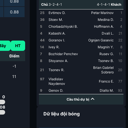
0.88
Chủ
3-2-4-1
4-1-4-1
Khách
0.88
25
Evtimov D.
Petar Marinov
1
36
Stoev M.
Medina D.
2
5
Chorbadzhiyski B.
Hoffmann A.
4
4
Kabashi A.
Dvali L.
21
44
Goranov I.
Ognjen Gasevic
22
đây
HT
14
Ivey R.
Magnin Y.
8
7
Bozhidar Penchev
Rusev G.
11
i
Điểm
8
Stoyanov A.
Tsonev B.
10
-1
Brian Gabriel
21
Tsonev R.
20
Sobrero
11
97
Vladislav
Franco E.
77
Naydenov
9
Genov D.
Diallo M.
93
0
Cầu thủ dự bị
.08
Dữ liệu đội bóng