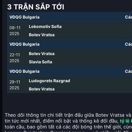
3 TRẬN SẮP TỚI
VĐQG Bulgaria
Các
Lokomotiv Sofia
08-11
2025
Botev Vratsa
VĐQG Bulgaria
Các
Botev Vratsa
22-11
2025
Slavia Sofia
VĐQG Bulgaria
Các
Ludogorets Razgrad
29-11
2025
Botev Vratsa
Theo dõi thông tin chi tiết trận đấu giữa Botev Vratsa v
tin tức mới nhất, điểm nổi bật và thống kê đối đầu,
tỷ lệ
toàn cầu, bao gồm tất cả các đội bóng trên thế giới, cù