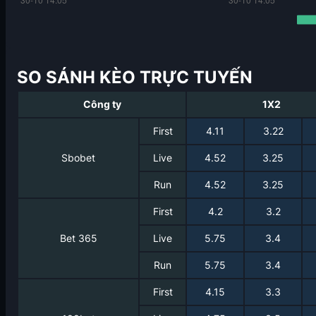
SO SÁNH KÈO TRỰC TUYẾN
Công ty
1X2
First
4.11
3.22
Sbobet
Live
4.52
3.25
Run
4.52
3.25
First
4.2
3.2
Bet 365
Live
5.75
3.4
Run
5.75
3.4
First
4.15
3.3