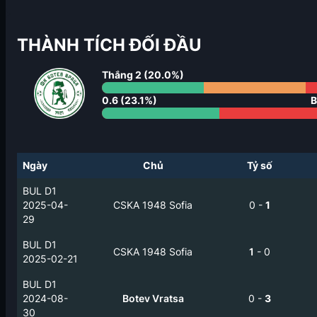
THÀNH TÍCH ĐỐI ĐẦU
Thắng
2
(
20.0
%)
0.6
(
23.1
%)
B
Ngày
Chủ
Tỷ số
BUL D1
2025-04-
CSKA 1948 Sofia
0
-
1
29
BUL D1
CSKA 1948 Sofia
1
-
0
2025-02-21
BUL D1
2024-08-
Botev Vratsa
0
-
3
30