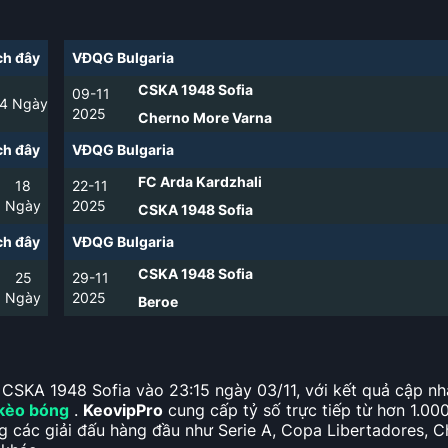
h đây
VĐQG Bulgaria
CSKA 1948 Sofia
09-11
4
Ngày
2025
Cherno More Varna
h đây
VĐQG Bulgaria
FC Arda Kardzhali
18
22-11
Ngày
2025
CSKA 1948 Sofia
h đây
VĐQG Bulgaria
CSKA 1948 Sofia
25
29-11
Ngày
2025
Beroe
à CSKA 1948 Sofia vào 23:15 ngày 03/11, với kết quả cập nhậ
 kèo bóng
.
KeovipPro
cung cấp tỷ số trực tiếp từ hơn 1.000
ng các giải đấu hàng đầu như Serie A, Copa Libertadores, 