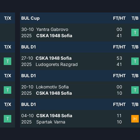
T/X
BUL Cup
FT/HT
T/B
30-10
Yantra Gabrovo
0
0
T
2025
CSKA 1948 Sofia
4
1
T/X
BUL D1
FT/HT
T/B
27-10
CSKA 1948 Sofia
5
3
T
T
2025
Ludogorets Razgrad
4
1
T/X
BUL D1
FT/HT
T/B
20-10
Lokomotiv Sofia
0
0
T
T
2025
CSKA 1948 Sofia
1
0
T/X
BUL D1
FT/HT
T/B
04-10
CSKA 1948 Sofia
1
1
T
H
2025
Spartak Varna
1
0