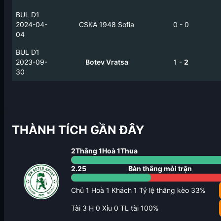
BUL D1
2024-04-
CSKA 1948 Sofia
0
-
0
04
BUL D1
2023-09-
Botev Vratsa
1
-
2
30
THÀNH TÍCH GẦN ĐÂY
2
Thắng
1
Hoà
1
Thua
2.25
Bàn thắng mỗi trận
Chủ
1
Hoà
1
Khách
1
Tỷ lệ thắng kèo
33
%
Tài
3
H
0
Xỉu
0
TL tài
100
%