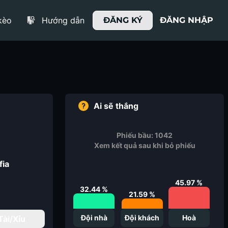
kèo
Hướng dẫn
ĐĂNG KÝ
ĐĂNG NHẬP
Ai sẽ thắng
Phiếu bầu:
1042
Xem kết quả sau khi bỏ phiếu
fia
45.97
%
32.44
%
21.59
%
Đội nhà
Đội khách
Hoà
Tài/Xỉu