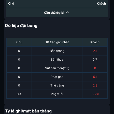
Chủ
Khách
Cầu thủ dự bị
Dữ liệu đội bóng
Chủ
10 trận gần nhất
Khách
0
Bàn thắng
2.1
0
Bàn thua
0.7
0
Sút cầu môn(OT)
8
0
Phạt góc
5.1
0
Thẻ vàng
2.9
0%
Phạm lỗi
52.7%
Tỷ lệ ghi/mất bàn thắng