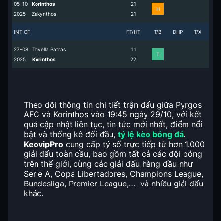
05-10
Korinthos
2
1
H
2025
Zakynthos
2
1
INT CF
FT/HT
T/B
DHP
T/X
27-08
Thyella Patras
1
1
T
2025
Korinthos
2
2
Theo dõi thông tin chi tiết trận đấu giữa Pyrgos
AFC và Korinthos vào 19:45 ngày 29/10, với kết
quả cập nhật liên tục, tin tức mới nhất, điểm nổi
bật và thống kê đối đầu,
tỷ lệ kèo bóng đá
.
KeovipPro
cung cấp tỷ số trực tiếp từ hơn 1.000
giải đấu toàn cầu, bao gồm tất cả các đội bóng
trên thế giới, cùng các giải đấu hàng đầu như
Serie A, Copa Libertadores, Champions League,
Bundesliga, Premier League,… và nhiều giải đấu
khác.