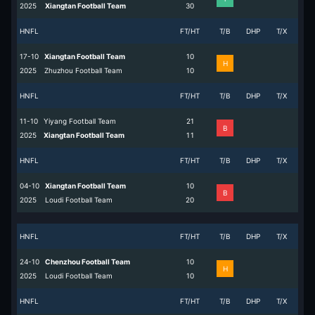
2025
Xiangtan Football Team
3
0
HNFL
FT/HT
T/B
DHP
T/X
17-10
Xiangtan Football Team
1
0
H
2025
Zhuzhou Football Team
1
0
HNFL
FT/HT
T/B
DHP
T/X
11-10
Yiyang Football Team
2
1
B
2025
Xiangtan Football Team
1
1
HNFL
FT/HT
T/B
DHP
T/X
04-10
Xiangtan Football Team
1
0
B
2025
Loudi Football Team
2
0
HNFL
FT/HT
T/B
DHP
T/X
24-10
Chenzhou Football Team
1
0
H
2025
Loudi Football Team
1
0
HNFL
FT/HT
T/B
DHP
T/X