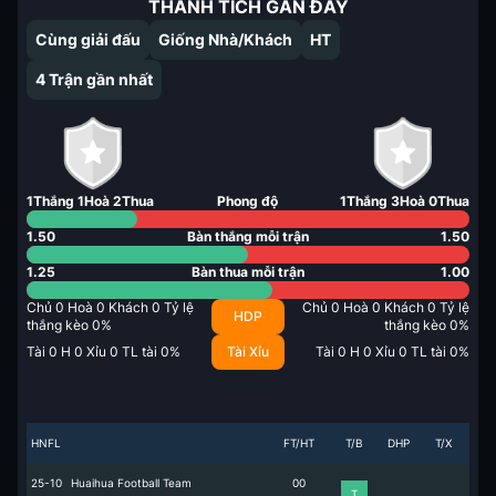
THÀNH TÍCH GẦN ĐÂY
Cùng giải đấu
Giống Nhà/Khách
HT
4
Trận gần nhất
1
Thắng
1
Hoà
2
Thua
Phong độ
1
Thắng
3
Hoà
0
Thua
1.50
Bàn thắng mỗi trận
1.50
1.25
Bàn thua mỗi trận
1.00
Chủ
0
Hoà
0
Khách
0
Tỷ lệ
Chủ
0
Hoà
0
Khách
0
Tỷ lệ
HDP
thắng kèo
0
%
thắng kèo
0
%
Tài
0
H
0
Xỉu
0
TL tài
0
%
Tài Xỉu
Tài
0
H
0
Xỉu
0
TL tài
0
%
HNFL
FT/HT
T/B
DHP
T/X
25-10
Huaihua Football Team
0
0
T