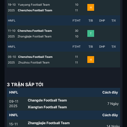
19-10
Yueyang Football Team
1
0
H
2025
Chenzhou Football Team
1
1
HNFL
FT/HT
T/B
DHP
T/X
11-10
Chenzhou Football Team
3
0
T
2025
Zhangjiajie Football Team
1
0
HNFL
FT/HT
T/B
DHP
T/X
05-10
Chenzhou Football Team
1
1
H
2025
Zhuzhou Football Team
1
1
3 TRẬN SẮP TỚI
HNFL
Cách đây
Changde Football Team
09-11
7
Ngày
2025
Xiangtan Football Team
HNFL
Cách đây
Zhangjiajie Football Team
15-11
14
Ngày