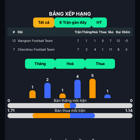
BẢNG XẾP HẠNG
Tất cả
6
Trận gần đây
HT
#
Đội
Trận
Thắng
Hoà
Thua
Vào
Bại
Điểm
12
Xiangtan Football Team
7
1
1
5
7
12
-5
7
Chenzhou Football Team
7
2
4
1
11
8
3
Thắng
Hoà
Thua
5
4
2
1
1
1
0
Bàn thắng mỗi trận
0
1.71
Bàn thua mỗi trận
1.14