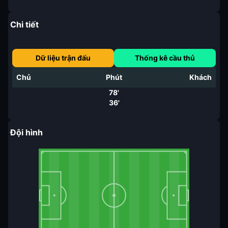
Chi tiết
Dữ liệu trận đấu
Thống kê cầu thủ
Chủ
Phút
Khách
78'
36'
Đội hình