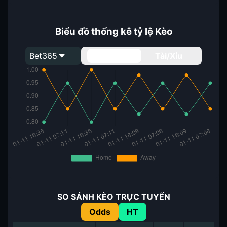
Biểu đồ thống kê tỷ lệ Kèo
Bet365
Handicap
Tài/Xỉu
SO SÁNH KÈO TRỰC TUYẾN
Odds
HT