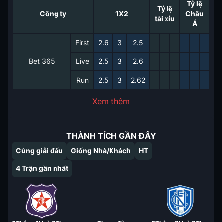
Tỷ lệ
Tỷ lệ
Công ty
1X2
Châu
tài xỉu
Á
First
2.6
3
2.5
Bet 365
Live
2.5
3
2.6
Run
2.5
3
2.62
Xem thêm
THÀNH TÍCH GẦN ĐÂY
Cùng giải đấu
Giống Nhà/Khách
HT
4
Trận gần nhất