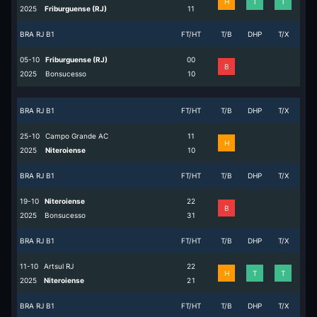
H
T
T
2025
Friburguense (RJ)
1
1
BRA RJ B1
FT/HT
T/B
DHP
T/X
05-10
Friburguense (RJ)
0
0
B
2025
Bonsucesso
1
0
BRA RJ B1
FT/HT
T/B
DHP
T/X
25-10
Campo Grande AC
1
1
H
2025
Niteroiense
1
0
BRA RJ B1
FT/HT
T/B
DHP
T/X
19-10
Niteroiense
2
2
B
2025
Bonsucesso
3
1
BRA RJ B1
FT/HT
T/B
DHP
T/X
11-10
Artsul RJ
2
2
H
T
T
2025
Niteroiense
2
1
BRA RJ B1
FT/HT
T/B
DHP
T/X