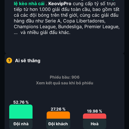
lệ kèo nhà cái
.
KeovipPro
cung cấp tỷ số trực
tiếp từ hơn 1.000 giải đấu toàn cầu, bao gồm tất
cả các đội bóng trên thế giới, cùng các giải đấu
hàng đầu như Serie A, Copa Libertadores,
Champions League, Bundesliga, Premier League,
… và nhiều giải đấu khác.
Ai sẽ thắng
Phiếu bầu:
906
Xem kết quả sau khi bỏ phiếu
52.76
%
27.26
%
19.98
%
Đội nhà
Đội khách
Hoà