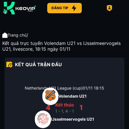
ĐĂNG TIP
/
Trang chủ
Kết quả trực tuyến Volendam U21 vs IJsselmeervogels
U21, livescore, 18:15 ngày 01/11
KẾT QUẢ TRẬN ĐẤU
Netherlands U21 League (cup)
01/11
18:15
Volendam U21
Kết thúc
4
1
1 - 1, 4 - 1
IJsselmeervogels U21