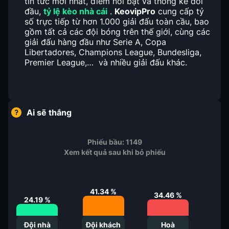
tin tức mới nhất, điểm nổi bật và thống kê đối
đầu,
tỷ lệ kèo nhà cái
.
KeovipPro
cung cấp tỷ
số trực tiếp từ hơn 1.000 giải đấu toàn cầu, bao
gồm tất cả các đội bóng trên thế giới, cùng các
giải đấu hàng đầu như Serie A, Copa
Libertadores, Champions League, Bundesliga,
Premier League,… và nhiều giải đấu khác.
Ai sẽ thắng
Phiếu bầu:
1149
Xem kết quả sau khi bỏ phiếu
41.34
%
34.46
%
24.19
%
Đội nhà
Đội khách
Hoà