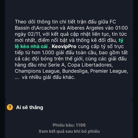
Theo dõi thông tin chi tiết trận đấu giữa FC
Bassin d\Arcachon và Alberes Argeles vào 01:00
ngày 02/11, với kết quả cập nhật liên tục, tin tức
mới nhất, điểm nổi bật và thống kê đối đầu,
tỷ
lệ kèo nhà cái
.
KeovipPro
cung cấp tỷ số trực
tiếp từ hơn 1.000 giải đấu toàn cầu, bao gồm tất
cả các đội bóng trên thế giới, cùng các giải đấu
hàng đầu như Serie A, Copa Libertadores,
Champions League, Bundesliga, Premier League,
… và nhiều giải đấu khác.
Ai sẽ thắng
Phiếu bầu:
1196
Xem kết quả sau khi bỏ phiếu