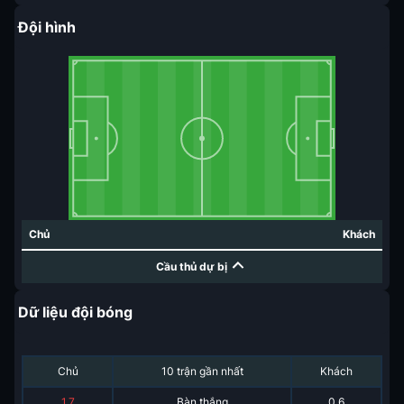
Đội hình
Chủ
Khách
Cầu thủ dự bị
Dữ liệu đội bóng
Chủ
10 trận gần nhất
Khách
1.7
Bàn thắng
0.6