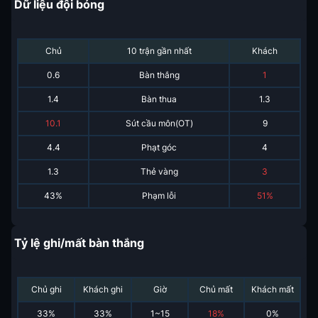
Dữ liệu đội bóng
Chủ
10 trận gần nhất
Khách
0.6
Bàn thắng
1
1.4
Bàn thua
1.3
10.1
Sút cầu môn(OT)
9
4.4
Phạt góc
4
1.3
Thẻ vàng
3
43%
Phạm lỗi
51%
Tỷ lệ ghi/mất bàn thắng
Chủ ghi
Khách ghi
Giờ
Chủ mất
Khách mất
33
%
33
%
1~15
18
%
0
%