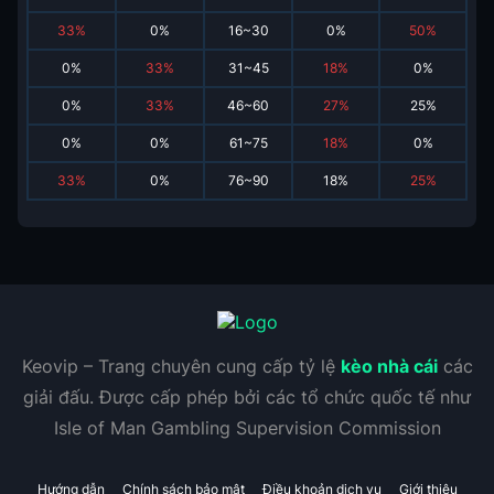
33
%
0
%
16~30
0
%
50
%
0
%
33
%
31~45
18
%
0
%
0
%
33
%
46~60
27
%
25
%
0
%
0
%
61~75
18
%
0
%
33
%
0
%
76~90
18
%
25
%
Keovip – Trang chuyên cung cấp tỷ lệ
kèo nhà cái
các
giải đấu. Được cấp phép bởi các tổ chức quốc tế như
Isle of Man Gambling Supervision Commission
Hướng dẫn
Chính sách bảo mật
Điều khoản dịch vụ
Giới thiệu