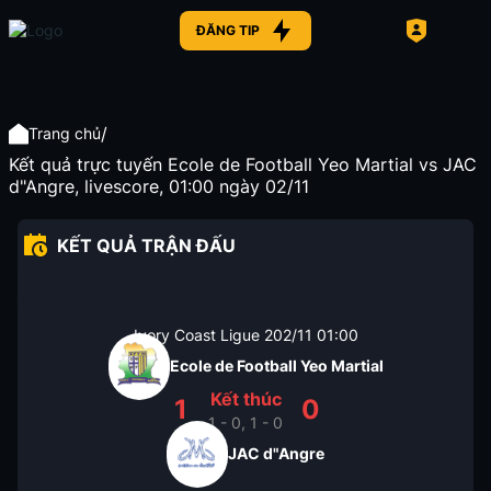
ĐĂNG TIP
/
Trang chủ
Kết quả trực tuyến Ecole de Football Yeo Martial vs JAC
d"Angre, livescore, 01:00 ngày 02/11
KẾT QUẢ TRẬN ĐẤU
Ivory Coast Ligue 2
02/11
01:00
Ecole de Football Yeo Martial
Kết thúc
1
0
1 - 0, 1 - 0
JAC d"Angre