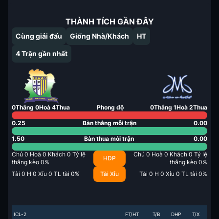
THÀNH TÍCH GẦN ĐÂY
Cùng giải đấu
Giống Nhà/Khách
HT
4
Trận gần nhất
0
Thắng
0
Hoà
4
Thua
Phong độ
0
Thắng
1
Hoà
2
Thua
0.25
Bàn thắng mỗi trận
0.00
1.50
Bàn thua mỗi trận
0.00
Chủ
0
Hoà
0
Khách
0
Tỷ lệ
Chủ
0
Hoà
0
Khách
0
Tỷ lệ
HDP
thắng kèo
0
%
thắng kèo
0
%
Tài
0
H
0
Xỉu
0
TL tài
0
%
Tài Xỉu
Tài
0
H
0
Xỉu
0
TL tài
0
%
ICL-2
FT/HT
T/B
DHP
T/X