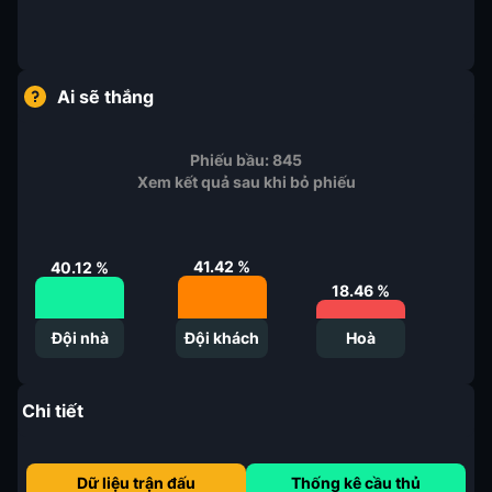
Ai sẽ thắng
Phiếu bầu:
845
Xem kết quả sau khi bỏ phiếu
41.42
%
40.12
%
18.46
%
Đội nhà
Đội khách
Hoà
Chi tiết
Dữ liệu trận đấu
Thống kê cầu thủ