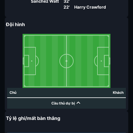
Sanchez Watt
32'
22'
Harry Crawford
Đội hình
Chủ
Khách
Cầu thủ dự bị
Tỷ lệ ghi/mất bàn thắng