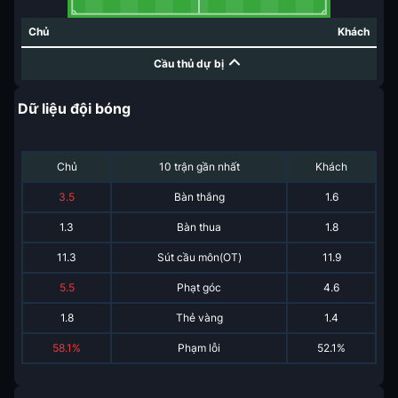
Chủ
Khách
Cầu thủ dự bị
Dữ liệu đội bóng
Chủ
10 trận gần nhất
Khách
3.5
Bàn thắng
1.6
1.3
Bàn thua
1.8
11.3
Sút cầu môn(OT)
11.9
5.5
Phạt góc
4.6
1.8
Thẻ vàng
1.4
58.1%
Phạm lỗi
52.1%