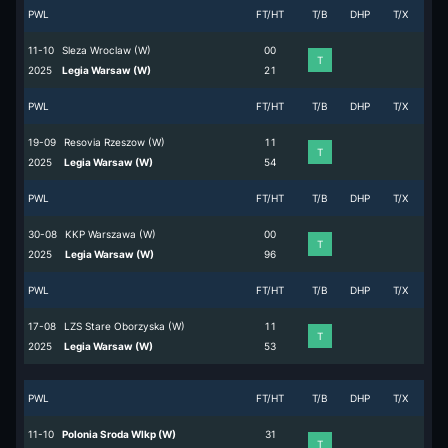
PWL
FT/HT
T/B
DHP
T/X
11-10
Sleza Wroclaw (W)
0
0
T
2025
Legia Warsaw (W)
2
1
PWL
FT/HT
T/B
DHP
T/X
19-09
Resovia Rzeszow (W)
1
1
T
2025
Legia Warsaw (W)
5
4
PWL
FT/HT
T/B
DHP
T/X
30-08
KKP Warszawa (W)
0
0
T
2025
Legia Warsaw (W)
9
6
PWL
FT/HT
T/B
DHP
T/X
17-08
LZS Stare Oborzyska (W)
1
1
T
2025
Legia Warsaw (W)
5
3
PWL
FT/HT
T/B
DHP
T/X
11-10
Polonia Sroda Wlkp (W)
3
1
T