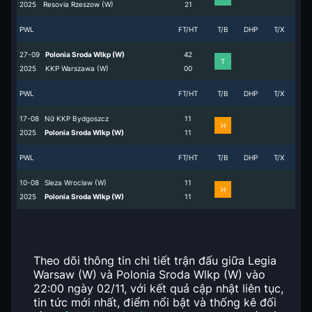
2025
Resovia Rzeszow (W)
2
1
PWL
FT/HT
T/B
DHP
T/X
27-09
Polonia Sroda Wlkp (W)
4
2
T
2025
KKP Warszawa (W)
0
0
PWL
FT/HT
T/B
DHP
T/X
17-08
Nữ KKP Bydgoszcz
1
1
H
2025
Polonia Sroda Wlkp (W)
1
1
PWL
FT/HT
T/B
DHP
T/X
10-08
Sleza Wroclaw (W)
1
1
H
2025
Polonia Sroda Wlkp (W)
1
1
Theo dõi thông tin chi tiết trận đấu giữa Legia
Warsaw (W) và Polonia Sroda Wlkp (W) vào
22:00 ngày 02/11, với kết quả cập nhật liên tục,
tin tức mới nhất, điểm nổi bật và thống kê đối