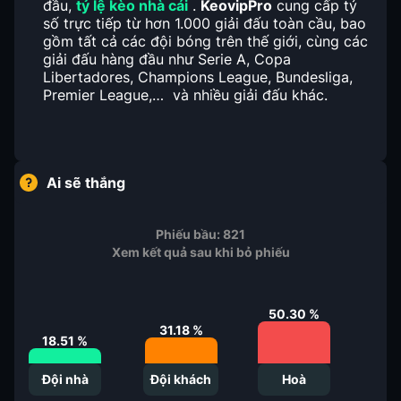
đầu,
tỷ lệ kèo nhà cái
.
KeovipPro
cung cấp tỷ
số trực tiếp từ hơn 1.000 giải đấu toàn cầu, bao
gồm tất cả các đội bóng trên thế giới, cùng các
giải đấu hàng đầu như Serie A, Copa
Libertadores, Champions League, Bundesliga,
Premier League,… và nhiều giải đấu khác.
Ai sẽ thắng
Phiếu bầu:
821
Xem kết quả sau khi bỏ phiếu
50.30
%
31.18
%
18.51
%
Đội nhà
Đội khách
Hoà