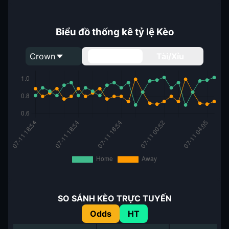
Biểu đồ thống kê tỷ lệ Kèo
Crown
Handicap
Tài/Xỉu
SO SÁNH KÈO TRỰC TUYẾN
Odds
HT