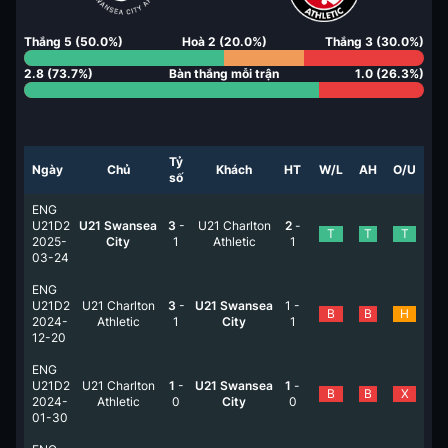
Thắng
5
(
50.0
%)
Hoà
2
(
20.0
%)
Thắng
3
(
30.0
%)
2.8
(
73.7
%)
Bàn thắng mỗi trận
1.0
(
26.3
%)
Tỷ
Ngày
Chủ
Khách
HT
W/L
AH
O/U
số
ENG
U21D2
U21 Swansea
3
-
U21 Charlton
2
-
T
T
T
2025-
City
1
Athletic
1
03-24
ENG
U21D2
U21 Charlton
3
-
U21 Swansea
1
-
B
B
H
2024-
Athletic
1
City
1
12-20
ENG
U21D2
U21 Charlton
1
-
U21 Swansea
1
-
B
B
X
2024-
Athletic
0
City
0
01-30