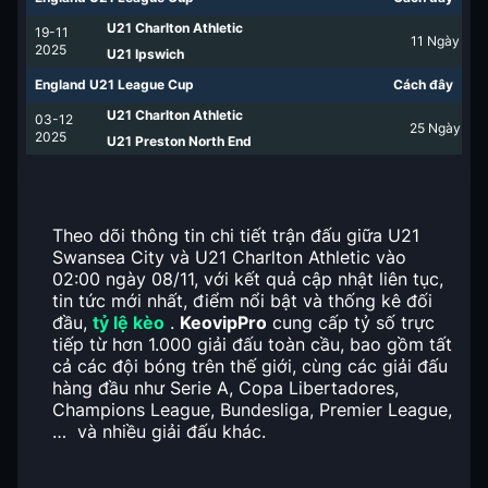
U21 Charlton Athletic
19-11
11
Ngày
2025
U21 Ipswich
England U21 League Cup
Cách đây
U21 Charlton Athletic
03-12
25
Ngày
2025
U21 Preston North End
Theo dõi thông tin chi tiết trận đấu giữa U21
Swansea City và U21 Charlton Athletic vào
02:00 ngày 08/11, với kết quả cập nhật liên tục,
tin tức mới nhất, điểm nổi bật và thống kê đối
đầu,
tỷ lệ kèo
.
KeovipPro
cung cấp tỷ số trực
tiếp từ hơn 1.000 giải đấu toàn cầu, bao gồm tất
cả các đội bóng trên thế giới, cùng các giải đấu
hàng đầu như Serie A, Copa Libertadores,
Champions League, Bundesliga, Premier League,
… và nhiều giải đấu khác.