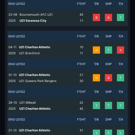
ENG U21D2
FT/HT
T/B
DHP
T/X
23-09
Bournemouth AFC U21
4
3
B
B
T
2025
U21 Swansea City
1
1
ENG U21D2
FT/HT
T/B
DHP
T/X
04-11
U21 Charlton Athletic
1
0
H
T
X
2025
U21 Brentford
1
1
ENG U21D2
FT/HT
T/B
DHP
T/X
31-10
U21 Charlton Athletic
2
1
H
B
T
2025
U21 Queens Park Rangers
2
0
ENG U21D2
FT/HT
T/B
DHP
T/X
28-10
U21 Millwall
2
2
T
T
T
2025
U21 Charlton Athletic
4
2
ENG U21D2
FT/HT
T/B
DHP
T/X
21-10
U21 Charlton Athletic
3
1
T
T
T