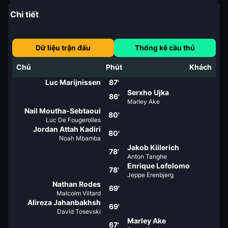
Chi tiết
Dữ liệu trận đấu
Thống kê cầu thủ
Chủ
Phút
Khách
Luc Marijnissen
87'
Serxho Ujka
86'
Marley Ake
Nail Moutha-Sebtaoui
80'
Luc De Fougerolles
Jordan Attah Kadiri
80'
Noah Mbamba
Jakob Kiilerich
78'
Anton Tanghe
Enrique Lofolomo
78'
Jeppe Erenbjerg
Nathan Rodes
69'
Malcolm Viltard
Alireza Jahanbakhsh
69'
David Tosevski
Marley Ake
67'