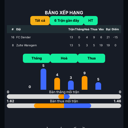
BẢNG XẾP HẠNG
Tất cả
6
Trận gần đây
HT
#
Đội
Trận
Thắng
Hoà
Thua
Vào
Bại
Điểm
16
FC Dender
13
0
4
9
6
21
-15
8
Zulte Waregem
13
5
3
5
19
19
0
Thắng
Hoà
Thua
5
9
4
3
5
0
0
Bàn thắng mỗi trận
0
1.62
Bàn thua mỗi trận
1.46