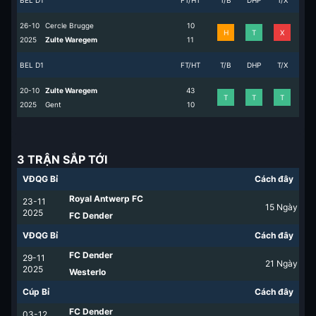
BEL D1
FT/HT
T/B
DHP
T/X
26-10
Cercle Brugge
1
0
H
T
X
2025
Zulte Waregem
1
1
BEL D1
FT/HT
T/B
DHP
T/X
20-10
Zulte Waregem
4
3
T
T
T
2025
Gent
1
0
3 TRẬN SẮP TỚI
VĐQG Bỉ
Cách đây
Royal Antwerp FC
23-11
15
Ngày
2025
FC Dender
VĐQG Bỉ
Cách đây
FC Dender
29-11
21
Ngày
2025
Westerlo
Cúp Bỉ
Cách đây
FC Dender
03-12