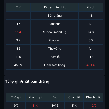
Chủ
10 trận gần nhất
Khách
1
Bàn thắng
1.8
1.7
Bàn thua
1.3
15.4
Sút cầu môn(OT)
14.6
3.2
Phạt góc
3.5
1.5
Thẻ vàng
1.4
11.6
Phạm lỗi
11.3
45.5%
Kiểm soát bóng
48.4%
Tỷ lệ ghi/mất bàn thắng
Chủ ghi
Khách ghi
Giờ
Chủ mất
Khách mất
9
%
11
%
1~15
11
%
12
%