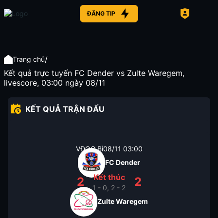
ĐĂNG TIP
/
Trang chủ
Kết quả trực tuyến FC Dender vs Zulte Waregem,
livescore, 03:00 ngày 08/11
KẾT QUẢ TRẬN ĐẤU
VĐQG Bỉ
08/11
03:00
FC Dender
Kết thúc
2
2
1 - 0, 2 - 2
Zulte Waregem