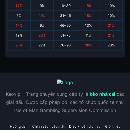
14
%
9
%
16~30
18
%
10
%
7
%
19
%
31~45
16
%
10
%
17
%
9
%
46~60
13
%
21
%
19
%
26
%
61~75
11
%
21
%
26
%
22
%
76~90
28
%
23
%
Keovip – Trang chuyên cung cấp tỷ lệ
kèo nhà cái
các
giải đấu. Được cấp phép bởi các tổ chức quốc tế như
Isle of Man Gambling Supervision Commission
Hướng dẫn
Chính sách bảo mật
Điều khoản dịch vụ
Giới thiệu