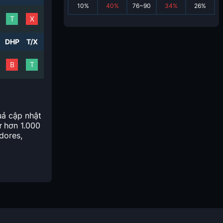
10
%
40
%
76~90
34
%
26
%
T
X
DHP
T/X
B
T
uả cập nhật
ừ hơn 1.000
dores,