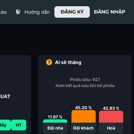
kèo
Hướng dẫn
ĐĂNG KÝ
ĐĂNG NHẬP
Ai sẽ thắng
Phiếu bầu:
927
Xem kết quả sau khi bỏ phiếu
 UAT
45.20
%
42.83
%
11.97
%
đây
HT
Đội nhà
Đội khách
Hoà