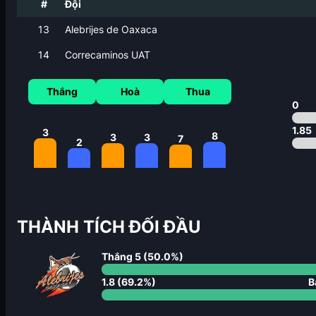
#
Đội
13
Alebrijes de Oaxaca
14
Correcaminos UAT
Thắng
Hoà
Thua
0
1.85
3
8
3
3
7
2
THÀNH TÍCH ĐỐI ĐẦU
Thắng
5
(
50.0
%)
1.8
(
69.2
%)
B