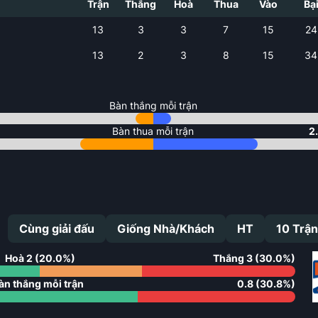
Trận
Thắng
Hoà
Thua
Vào
Bạ
13
3
3
7
15
24
13
2
3
8
15
34
Bàn thắng mỗi trận
Bàn thua mỗi trận
2
Cùng giải đấu
Giống Nhà/Khách
HT
10
Trận
Hoà
2
(
20.0
%)
Thắng
3
(
30.0
%)
àn thắng mỗi trận
0.8
(
30.8
%)