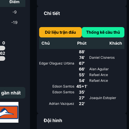
i
Điểm
-9
Chi tiết
-19
Dữ liệu trận đấu
Thống kê cầu thủ
0
Chủ
Phút
Khách
88'
.62
74'
Daniel Cisneros
67'
Edgar Olaguez Urbina
66'
Alan Aguilar
55'
Rafael Arce
54'
Rafael Arce
45+1'
Edson Santos
35'
 gần nhất
Edson Santos
27'
Joaquin Estopier
22'
Adrian Vazquez
Đội hình