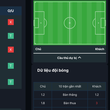
O/U
X
T
Chủ
Khách
X
Cầu thủ dự bị
T
Dữ liệu đội bóng
T
Chủ
10 trận gần nhất
Khách
1.2
Bàn thắng
1.2
1.8
Bàn thua
3