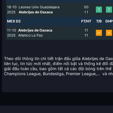
18-10
Leones Univ Guadalajara
0
0
T
T
2025
Alebrijes de Oaxaca
1
1
MEX D2
FT/HT
T/B
DHP
11-10
Alebrijes de Oaxaca
1
1
H
H
2025
Atletico La Paz
1
1
Theo dõi thông tin chi tiết trận đấu giữa Alebrijes de 
liên tục, tin tức mới nhất, điểm nổi bật và thống kê đối 
giải đấu toàn cầu, bao gồm tất cả các đội bóng trên thế 
Champions League, Bundesliga, Premier League,… và nhi