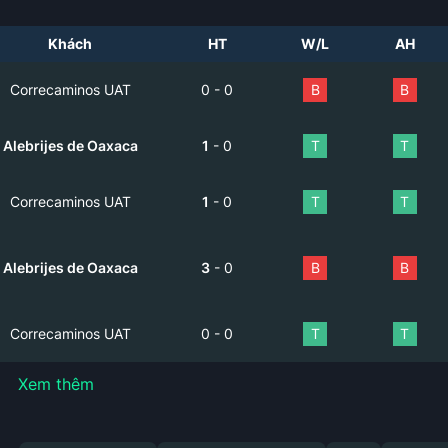
Khách
HT
W/L
AH
Correcaminos UAT
0
-
0
B
B
Alebrijes de Oaxaca
1
-
0
T
T
Correcaminos UAT
1
-
0
T
T
Alebrijes de Oaxaca
3
-
0
B
B
Correcaminos UAT
0
-
0
T
T
Xem thêm