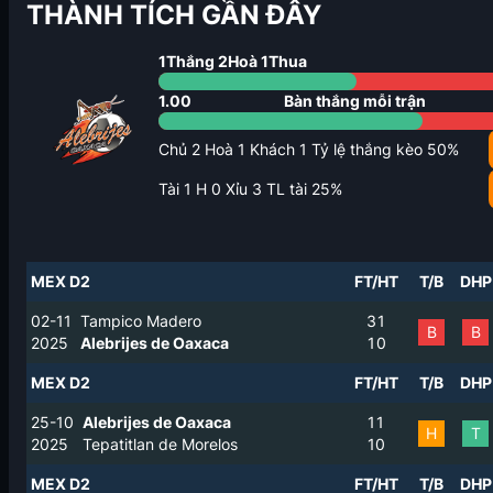
THÀNH TÍCH GẦN ĐÂY
1
Thắng
2
Hoà
1
Thua
1.00
Bàn thắng mỗi trận
Chủ
2
Hoà
1
Khách
1
Tỷ lệ thắng kèo
50
%
Tài
1
H
0
Xỉu
3
TL tài
25
%
MEX D2
FT/HT
T/B
DHP
02-11
Tampico Madero
3
1
B
B
2025
Alebrijes de Oaxaca
1
0
MEX D2
FT/HT
T/B
DHP
25-10
Alebrijes de Oaxaca
1
1
H
T
2025
Tepatitlan de Morelos
1
0
MEX D2
FT/HT
T/B
DHP