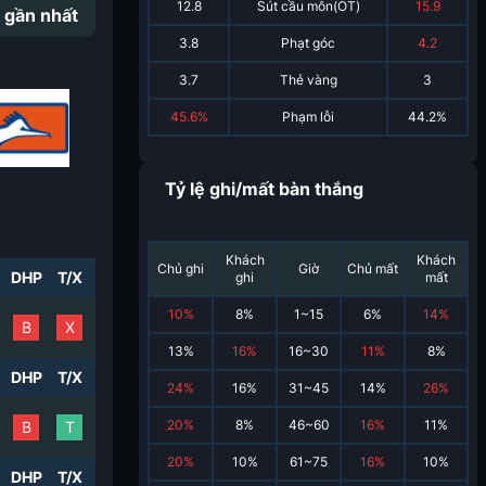
12.8
Sút cầu môn(OT)
15.9
 gần nhất
3.8
Phạt góc
4.2
3.7
Thẻ vàng
3
45.6%
Phạm lỗi
44.2%
Tỷ lệ ghi/mất bàn thắng
Khách
Khách
Chủ ghi
Giờ
Chủ mất
DHP
T/X
ghi
mất
10
%
8
%
1~15
6
%
14
%
B
X
13
%
16
%
16~30
11
%
8
%
DHP
T/X
24
%
16
%
31~45
14
%
26
%
20
%
8
%
46~60
16
%
11
%
B
T
20
%
10
%
61~75
16
%
10
%
DHP
T/X