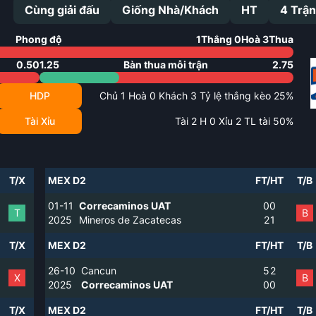
Cùng giải đấu
Giống Nhà/Khách
HT
4
Trận
Phong độ
1
Thắng
0
Hoà
3
Thua
0.50
1.25
Bàn thua mỗi trận
2.75
HDP
Chủ
1
Hoà
0
Khách
3
Tỷ lệ thắng kèo
25
%
Tài Xỉu
Tài
2
H
0
Xỉu
2
TL tài
50
%
T/X
MEX D2
FT/HT
T/B
01-11
Correcaminos UAT
0
0
T
B
2025
Mineros de Zacatecas
2
1
T/X
MEX D2
FT/HT
T/B
26-10
Cancun
5
2
X
B
2025
Correcaminos UAT
0
0
T/X
MEX D2
FT/HT
T/B