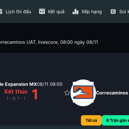
Lịch thi đấu
Kết quả
Xếp hạng
Soi 
orrecaminos UAT, livescore, 08:00 ngày 08/11
de Expansion MX
08/11
08:00
1
1
Kết thúc
Correcaminos
1 - 0, 1 - 1
Tất cả
6
Trận gần 