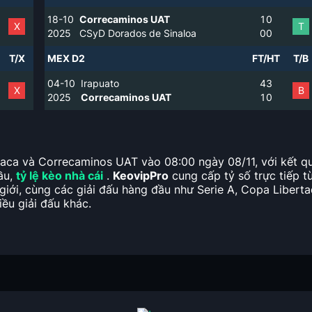
18-10
Correcaminos UAT
1
0
X
T
2025
CSyD Dorados de Sinaloa
0
0
T/X
MEX D2
FT/HT
T/B
04-10
Irapuato
4
3
X
B
2025
Correcaminos UAT
1
0
Oaxaca và Correcaminos UAT vào 08:00 ngày 08/11, với kết q
đầu,
tỷ lệ kèo nhà cái
.
KeovipPro
cung cấp tỷ số trực tiếp t
giới, cùng các giải đấu hàng đầu như Serie A, Copa Liberta
ều giải đấu khác.