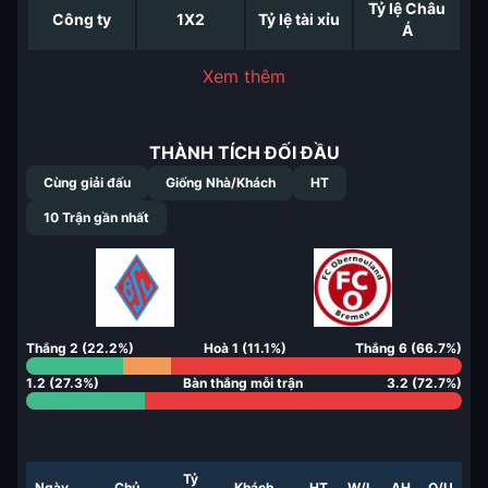
Tỷ lệ Châu
Công ty
1X2
Tỷ lệ tài xỉu
Á
Xem thêm
THÀNH TÍCH ĐỐI ĐẦU
Cùng giải đấu
Giống Nhà/Khách
HT
10
Trận gần nhất
Thắng
2
(
22.2
%)
Hoà
1
(
11.1
%)
Thắng
6
(
66.7
%)
1.2
(
27.3
%)
Bàn thắng mỗi trận
3.2
(
72.7
%)
Tỷ
Ngày
Chủ
Khách
HT
W/L
AH
O/U