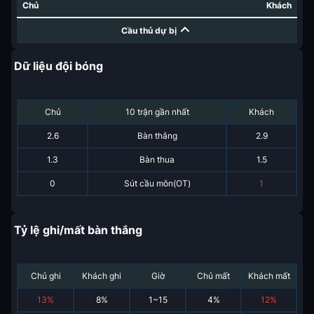
Chủ
Khách
Cầu thủ dự bị
Dữ liệu đội bóng
Chủ
10 trận gần nhất
Khách
2.6
Bàn thắng
2.9
1.3
Bàn thua
1.5
0
Sút cầu môn(OT)
1
Tỷ lệ ghi/mất bàn thắng
Chủ ghi
Khách ghi
Giờ
Chủ mất
Khách mất
13
%
8
%
1~15
4
%
12
%