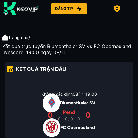
ĐĂNG TIP
/
Trang chủ
Kết quả trực tuyến Blumenthaler SV vs FC Oberneuland,
livescore, 19:00 ngày 08/11
KẾT QUẢ TRẬN ĐẤU
Không xác định
08/11
19:00
Blumenthaler SV
Pend
0
0
0 - 0, 0 - 0
FC Oberneuland