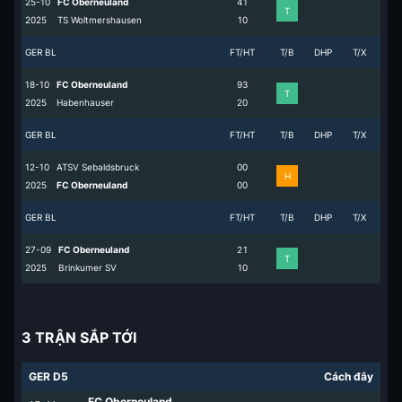
25-10
FC Oberneuland
4
1
T
2025
TS Woltmershausen
1
0
GER BL
FT/HT
T/B
DHP
T/X
18-10
FC Oberneuland
9
3
T
2025
Habenhauser
2
0
GER BL
FT/HT
T/B
DHP
T/X
12-10
ATSV Sebaldsbruck
0
0
H
2025
FC Oberneuland
0
0
GER BL
FT/HT
T/B
DHP
T/X
27-09
FC Oberneuland
2
1
T
2025
Brinkumer SV
1
0
3 TRẬN SẮP TỚI
GER D5
Cách đây
FC Oberneuland