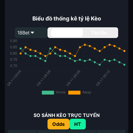
Biểu đồ thống kê tỷ lệ Kèo
18Bet
Handicap
Tài/Xỉu
SO SÁNH KÈO TRỰC TUYẾN
Odds
HT