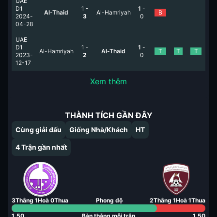
UAE
D1
1
-
1
-
Al-Thaid
Al-Hamriyah
B
2024-
3
0
04-28
UAE
D1
1
-
1
-
Al-Hamriyah
Al-Thaid
T
T
T
2023-
2
0
12-17
Xem thêm
THÀNH TÍCH GẦN ĐÂY
Cùng giải đấu
Giống Nhà/Khách
HT
4
Trận gần nhất
3
Thắng
1
Hoà
0
Thua
Phong độ
2
Thắng
1
Hoà
1
Thua
1.50
Bàn thắng mỗi trận
1.50