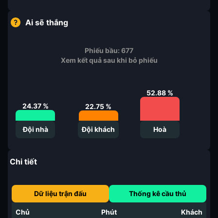
Ai sẽ thắng
Phiếu bầu:
677
Xem kết quả sau khi bỏ phiếu
52.88
%
24.37
%
22.75
%
Đội nhà
Đội khách
Hoà
Chi tiết
Dữ liệu trận đấu
Thống kê cầu thủ
Chủ
Phút
Khách