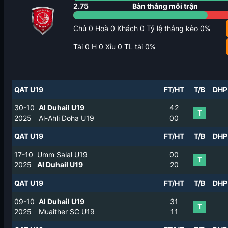
2.75
Bàn thắng mỗi trận
Chủ
0
Hoà
0
Khách
0
Tỷ lệ thắng kèo
0
%
Tài
0
H
0
Xỉu
0
TL tài
0
%
QAT U19
FT/HT
T/B
DHP
30-10
Al Duhail U19
4
2
T
2025
Al-Ahli Doha U19
0
0
QAT U19
FT/HT
T/B
DHP
17-10
Umm Salal U19
0
0
T
2025
Al Duhail U19
2
0
QAT U19
FT/HT
T/B
DHP
09-10
Al Duhail U19
3
1
T
2025
Muaither SC U19
1
1