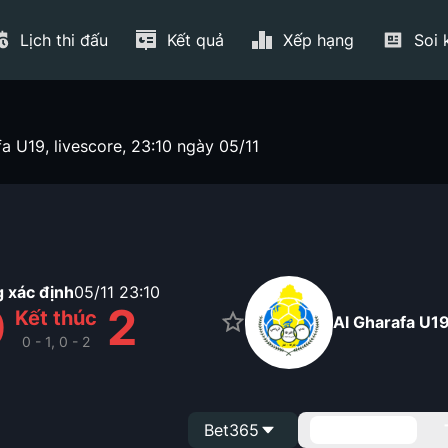
Lịch thi đấu
Kết quả
Xếp hạng
Soi 
fa U19, livescore, 23:10 ngày 05/11
 xác định
05/11
23:10
0
2
Kết thúc
Al Gharafa U1
0 - 1, 0 - 2
Bet365
Handicap