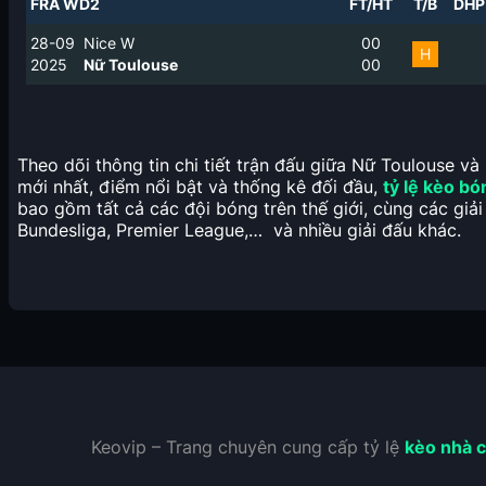
FRA WD2
FT/HT
T/B
DHP
28-09
Nice W
0
0
H
2025
Nữ Toulouse
0
0
Theo dõi thông tin chi tiết trận đấu giữa Nữ Toulouse và 
mới nhất, điểm nổi bật và thống kê đối đầu,
tỷ lệ kèo bó
bao gồm tất cả các đội bóng trên thế giới, cùng các gi
Bundesliga, Premier League,… và nhiều giải đấu khác.
Keovip – Trang chuyên cung cấp tỷ lệ
kèo nhà c