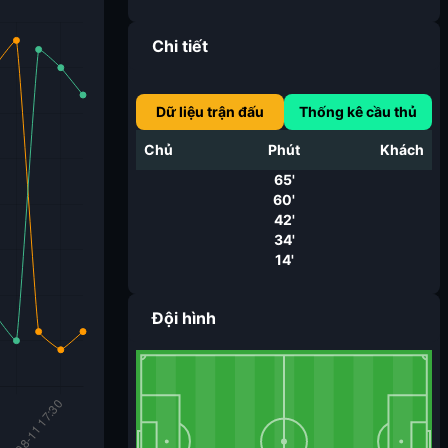
Chi tiết
Dữ liệu trận đấu
Thống kê cầu thủ
Chủ
Phút
Khách
65'
60'
42'
34'
14'
Đội hình