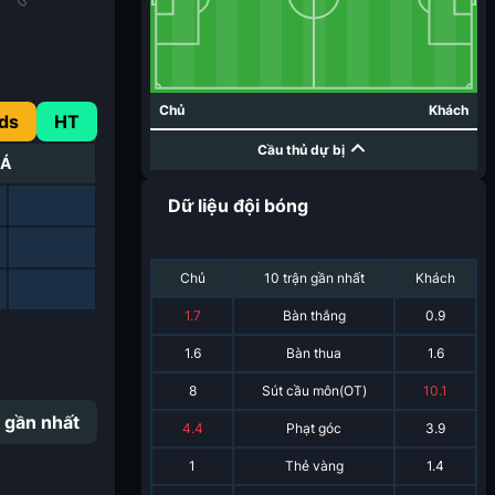
Chủ
Khách
ds
HT
Cầu thủ dự bị
 Á
Dữ liệu đội bóng
Chủ
10 trận gần nhất
Khách
1.7
Bàn thắng
0.9
1.6
Bàn thua
1.6
8
Sút cầu môn(OT)
10.1
 gần nhất
4.4
Phạt góc
3.9
1
Thẻ vàng
1.4