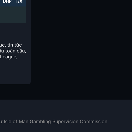
DHP
T/X
c, tin tức
ấu toàn cầu,
 League,
hư Isle of Man Gambling Supervision Commission