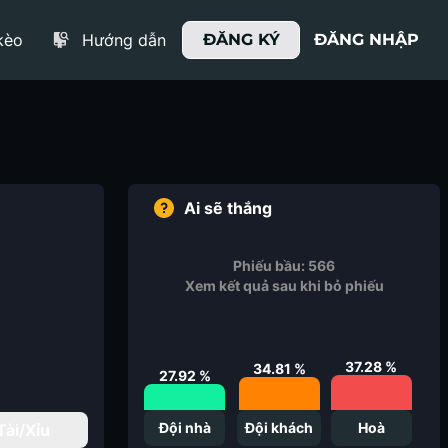
kèo
Hướng dẫn
ĐĂNG KÝ
ĐĂNG NHẬP
Ai sẽ thắng
Phiếu bầu:
566
Xem kết quả sau khi bỏ phiếu
37.28
%
34.81
%
27.92
%
Đội nhà
Đội khách
Hoà
Tài/Xỉu