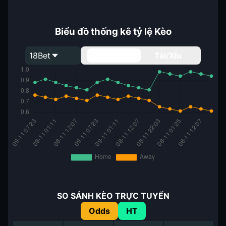
Biểu đồ thống kê tỷ lệ Kèo
18Bet
Handicap
Tài/Xỉu
SO SÁNH KÈO TRỰC TUYẾN
Odds
HT