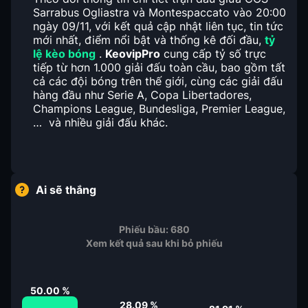
Sarrabus Ogliastra và Montespaccato vào 20:00
ngày 09/11, với kết quả cập nhật liên tục, tin tức
mới nhất, điểm nổi bật và thống kê đối đầu,
tỷ
lệ kèo bóng
.
KeovipPro
cung cấp tỷ số trực
tiếp từ hơn 1.000 giải đấu toàn cầu, bao gồm tất
cả các đội bóng trên thế giới, cùng các giải đấu
hàng đầu như Serie A, Copa Libertadores,
Champions League, Bundesliga, Premier League,
… và nhiều giải đấu khác.
Ai sẽ thắng
Phiếu bầu:
680
Xem kết quả sau khi bỏ phiếu
50.00
%
28.09
%