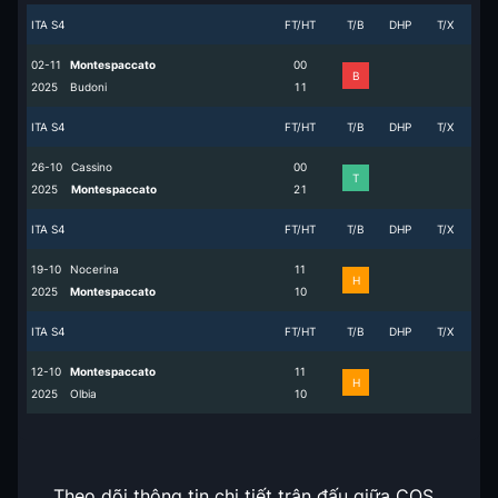
ITA S4
FT/HT
T/B
DHP
T/X
02-11
Montespaccato
0
0
B
2025
Budoni
1
1
ITA S4
FT/HT
T/B
DHP
T/X
26-10
Cassino
0
0
T
2025
Montespaccato
2
1
ITA S4
FT/HT
T/B
DHP
T/X
19-10
Nocerina
1
1
H
2025
Montespaccato
1
0
ITA S4
FT/HT
T/B
DHP
T/X
12-10
Montespaccato
1
1
H
2025
Olbia
1
0
Theo dõi thông tin chi tiết trận đấu giữa COS