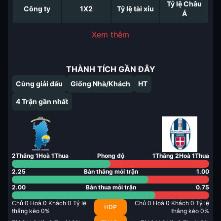
Tỷ lệ Châu
Công ty
1X2
Tỷ lệ tài xỉu
Á
Xem thêm
THÀNH TÍCH GẦN ĐÂY
Cùng giải đấu
Giống Nhà/Khách
HT
4
Trận gần nhất
2
Thắng
1
Hoà
1
Thua
Phong độ
1
Thắng
2
Hoà
1
Thua
2.25
Bàn thắng mỗi trận
1.00
2.00
Bàn thua mỗi trận
0.75
Chủ
0
Hoà
0
Khách
0
Tỷ lệ
Chủ
0
Hoà
0
Khách
0
Tỷ lệ
HDP
thắng kèo
0
%
thắng kèo
0
%