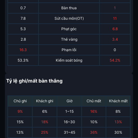
0.7
Bàn thua
1
7.8
Sút cầu môn(OT)
11
5.3
Phạt góc
6.8
2.8
Thẻ vàng
3.4
16.3
Phạm lỗi
0
53.3%
Kiểm soát bóng
54.2%
Tỷ lệ ghi/mất bàn thắng
Chủ ghi
Khách ghi
Giờ
Chủ mất
Khách mất
9
%
6
%
1~15
16
%
8
%
15
%
18
%
16~30
10
%
13
%
13
%
25
%
31~45
36
%
30
%