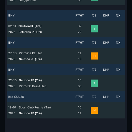
2025
Sergipe U20
0
0
BNY
FT/HT
T/B
DHP
T/X
02-11
Nautico PE (Trẻ)
3
2
T
2025
Petrolina PE U20
2
2
BNY
FT/HT
T/B
DHP
T/X
27-10
Petrolina PE U20
1
1
H
2025
Nautico PE (Trẻ)
1
0
BNY
FT/HT
T/B
DHP
T/X
22-10
Nautico PE (Trẻ)
1
0
T
2025
Retro FC Brasil U20
0
0
Bra CUU20
FT/HT
T/B
DHP
T/X
18-07
Sport Club Recife (Trẻ)
1
0
H
2025
Nautico PE (Trẻ)
1
1