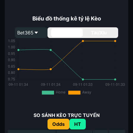
Biểu đồ thống kê tỷ lệ Kèo
Bet365
Handicap
Tài/Xỉu
SO SÁNH KÈO TRỰC TUYẾN
Odds
HT