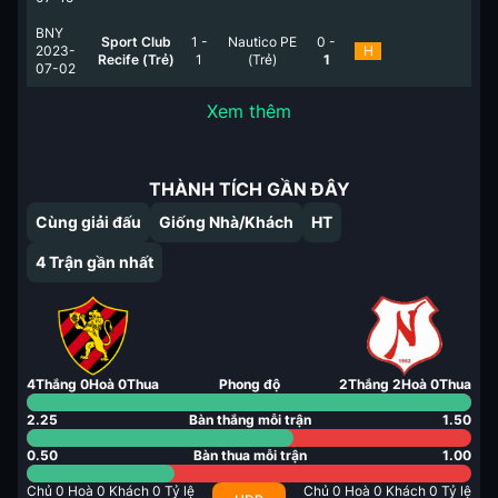
BNY
Sport Club
1
-
Nautico PE
0
-
2023-
H
Recife (Trẻ)
1
(Trẻ)
1
07-02
Xem thêm
THÀNH TÍCH GẦN ĐÂY
Cùng giải đấu
Giống Nhà/Khách
HT
4
Trận gần nhất
4
Thắng
0
Hoà
0
Thua
Phong độ
2
Thắng
2
Hoà
0
Thua
2.25
Bàn thắng mỗi trận
1.50
0.50
Bàn thua mỗi trận
1.00
Chủ
0
Hoà
0
Khách
0
Tỷ lệ
Chủ
0
Hoà
0
Khách
0
Tỷ lệ