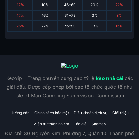
17
%
10
%
46~60
20
%
22
%
17
%
16
%
61~75
3
%
8
%
26
%
22
%
76~90
13
%
16
%
Keovip – Trang chuyên cung cấp tỷ lệ
kèo nhà cái
các
giải đấu. Được cấp phép bởi các tổ chức quốc tế như
Isle of Man Gambling Supervision Commission
Hướng dẫn
Chính sách bảo mật
Điều khoản dịch vụ
Giới thiệu
Miễn trừ trách nhiệm
Tác giả
Sitemap
Địa chỉ:
80 Nguyễn Kim, Phường 7, Quận 10, Thành phố