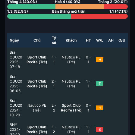
Thắng
4
(
40.0
%)
Hoà
4
(
40.0
%)
Thắng
2
(
20.0
%)
1.3
(
52.9
%)
Bàn thắng mỗi trận
1.1
(
47.1
%)
Tỷ
Ngày
Chủ
Khách
HT
W/L
AH
O/U
số
Bra
CUU20
Sport Club
1
-
Nautico PE
0
-
H
2025-
Recife (Trẻ)
1
(Trẻ)
1
07-18
Bra
CUU20
Sport Club
2
-
Nautico PE
1
-
T
2025-
Recife (Trẻ)
1
(Trẻ)
1
06-05
Bra
CUU20
Nautico PE
2
-
Sport Club
0
-
H
2024-
(Trẻ)
2
Recife (Trẻ)
1
10-20
BNY
Sport Club
1
-
Nautico PE
1
-
2024-
B
Recife (Trẻ)
2
(Trẻ)
1
07-15