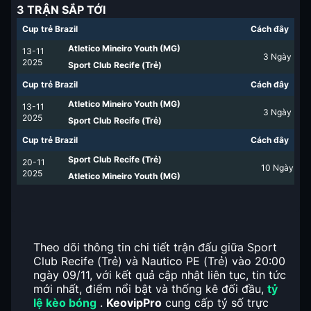
3 TRẬN SẮP TỚI
Cup trẻ Brazil
Cách đây
Atletico Mineiro Youth (MG)
13-11
3
Ngày
2025
Sport Club Recife (Trẻ)
Cup trẻ Brazil
Cách đây
Atletico Mineiro Youth (MG)
13-11
3
Ngày
2025
Sport Club Recife (Trẻ)
Cup trẻ Brazil
Cách đây
Sport Club Recife (Trẻ)
20-11
10
Ngày
2025
Atletico Mineiro Youth (MG)
Theo dõi thông tin chi tiết trận đấu giữa Sport
Club Recife (Trẻ) và Nautico PE (Trẻ) vào 20:00
ngày 09/11, với kết quả cập nhật liên tục, tin tức
mới nhất, điểm nổi bật và thống kê đối đầu,
tỷ
lệ kèo bóng
.
KeovipPro
cung cấp tỷ số trực