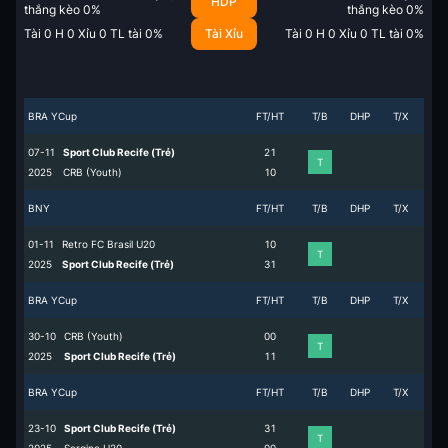
HDP
thắng kèo
0
%
thắng kèo
0
%
Tài
0
H
0
Xỉu
0
TL tài
0
%
Tài Xỉu
Tài
0
H
0
Xỉu
0
TL tài
0
%
BRA YCup
FT/HT
T/B
DHP
T/X
07-11
Sport Club Recife (Trẻ)
2
1
T
2025
CRB (Youth)
1
0
BNY
FT/HT
T/B
DHP
T/X
01-11
Retro FC Brasil U20
1
0
T
2025
Sport Club Recife (Trẻ)
3
1
BRA YCup
FT/HT
T/B
DHP
T/X
30-10
CRB (Youth)
0
0
T
2025
Sport Club Recife (Trẻ)
1
1
BRA YCup
FT/HT
T/B
DHP
T/X
23-10
Sport Club Recife (Trẻ)
3
1
T