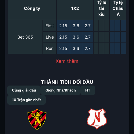
Tỷ lệ
Tỷ lệ
Công ty
1X2
tài
Châu
xỉu
Á
First
2.15
3.6
2.7
Bet 365
Live
2.15
3.6
2.7
Run
2.15
3.6
2.7
Xem thêm
THÀNH TÍCH ĐỐI ĐẦU
Cùng giải đấu
Giống Nhà/Khách
HT
10
Trận gần nhất