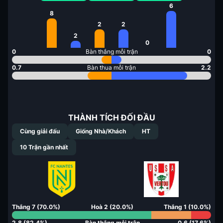
6
8
2
2
2
0
0
Bàn thắng mỗi trận
0
0.7
Bàn thua mỗi trận
2.2
THÀNH TÍCH ĐỐI ĐẦU
Cùng giải đấu
Giống Nhà/Khách
HT
10
Trận gần nhất
Thắng
7
(
70.0
%)
Hoà
2
(
20.0
%)
Thắng
1
(
10.0
%)
2.8
(
82.4
%)
Bàn thắng mỗi trận
0.6
(
17.6
%)