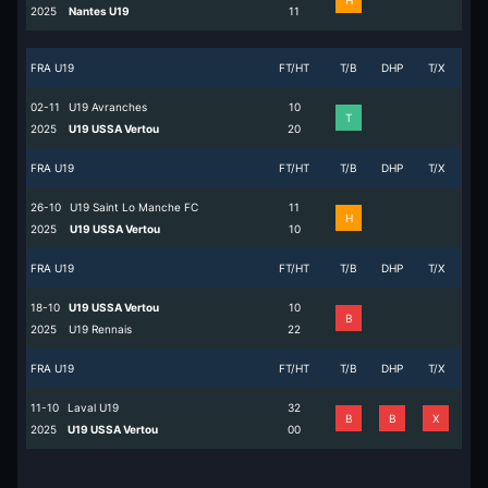
H
2025
Nantes U19
1
1
FRA U19
FT/HT
T/B
DHP
T/X
02-11
U19 Avranches
1
0
T
2025
U19 USSA Vertou
2
0
FRA U19
FT/HT
T/B
DHP
T/X
26-10
U19 Saint Lo Manche FC
1
1
H
2025
U19 USSA Vertou
1
0
FRA U19
FT/HT
T/B
DHP
T/X
18-10
U19 USSA Vertou
1
0
B
2025
U19 Rennais
2
2
FRA U19
FT/HT
T/B
DHP
T/X
11-10
Laval U19
3
2
B
B
X
2025
U19 USSA Vertou
0
0