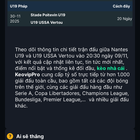
U19 Pháp
Cách đây
Stade Poitevin U19
30-11
20
Ngày
2025
U19 USSA Vertou
Theo dõi thông tin chi tiết trận đấu giữa Nantes
U19 và U19 USSA Vertou vào 20:30 ngày 09/11,
với kết quả cập nhật liên tục, tin tức mới nhất,
điểm nổi bật và thống kê đối đầu,
kèo nhà cái
.
KeovipPro
cung cấp tỷ số trực tiếp từ hơn 1.000
giải đấu toàn cầu, bao gồm tất cả các đội bóng
trên thế giới, cùng các giải đấu hàng đầu như
Serie A, Copa Libertadores, Champions League,
Bundesliga, Premier League,… và nhiều giải đấu
khác.
Ai sẽ thắng