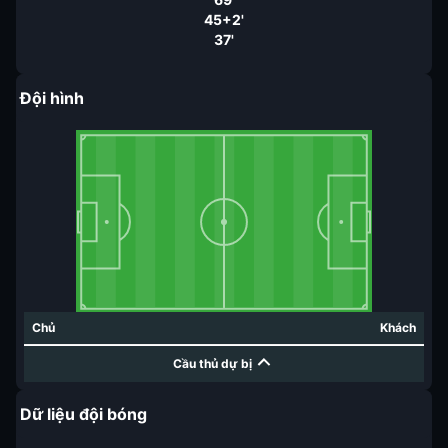
45+2'
37'
Đội hình
Chủ
Khách
Cầu thủ dự bị
Dữ liệu đội bóng