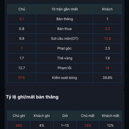
Chủ
10 trận gần nhất
Khách
3.1
Bàn thắng
1
0.8
Bàn thua
2.2
6.9
Sút cầu môn(OT)
12.8
7
Phạt góc
2.5
1.7
Thẻ vàng
1.8
12.7
Phạm lỗi
14
57%
Kiểm soát bóng
39.8%
Tỷ lệ ghi/mất bàn thắng
Chủ ghi
Khách ghi
Giờ
Chủ mất
Khách mất
16
%
4
%
1~15
13
%
12
%