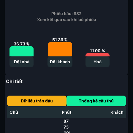
Phiếu bầu:
882
Xem kết quả sau khi bỏ phiếu
51.36
%
36.73
%
11.90
%
Đội nhà
Đội khách
Hoà
Chi tiết
Dữ liệu trận đấu
Thống kê cầu thủ
Chủ
Phút
Khách
87'
73'
69'