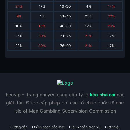
24
%
17
%
16~30
4
%
14
%
9
%
4
%
31~45
21
%
22
%
10
%
13
%
46~60
17
%
20
%
15
%
30
%
61~75
21
%
12
%
23
%
30
%
76~90
21
%
17
%
Keovip – Trang chuyên cung cấp tỷ lệ
kèo nhà cái
các
giải đấu. Được cấp phép bởi các tổ chức quốc tế như
Isle of Man Gambling Supervision Commission
Hướng dẫn
Chính sách bảo mật
Điều khoản dịch vụ
Giới thiệu