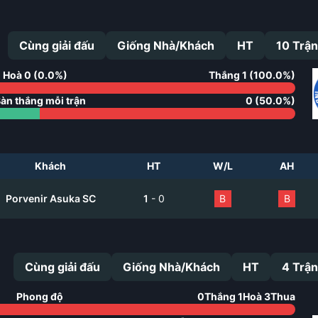
Cùng giải đấu
Giống Nhà/Khách
HT
10
Trận
Hoà
0
(
0.0
%)
Thắng
1
(
100.0
%)
àn thắng mỗi trận
0
(
50.0
%)
Khách
HT
W/L
AH
Porvenir Asuka SC
1
-
0
B
B
Cùng giải đấu
Giống Nhà/Khách
HT
4
Trận
Phong độ
0
Thắng
1
Hoà
3
Thua