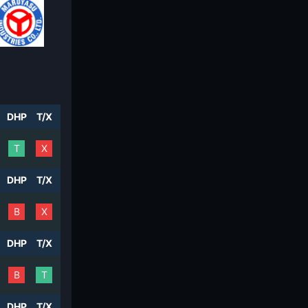
DHP
T/X
T
X
DHP
T/X
B
X
DHP
T/X
B
T
DHP
T/X