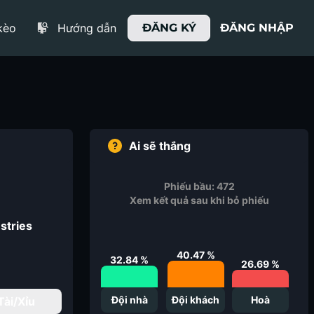
kèo
Hướng dẫn
ĐĂNG KÝ
ĐĂNG NHẬP
Ai sẽ thắng
Phiếu bầu:
472
Xem kết quả sau khi bỏ phiếu
stries
40.47
%
32.84
%
26.69
%
Đội nhà
Đội khách
Hoà
Tài/Xỉu