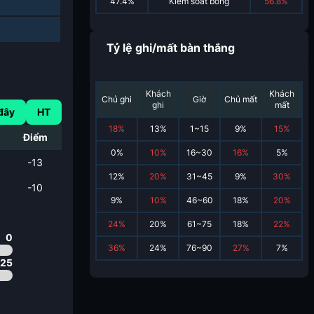
47.4%
Kiểm soát bóng
56.8%
Tỷ lệ ghi/mất bàn thắng
Khách
Khách
Chủ ghi
Giờ
Chủ mất
ghi
mất
đây
HT
18
%
13
%
1~15
9
%
15
%
i
Điểm
0
%
10
%
16~30
16
%
5
%
-13
12
%
20
%
31~45
9
%
30
%
-10
9
%
10
%
46~60
18
%
20
%
24
%
20
%
61~75
18
%
22
%
0
36
%
24
%
76~90
27
%
7
%
.25