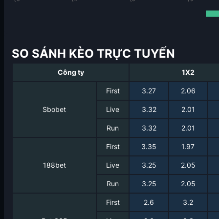
SO SÁNH KÈO TRỰC TUYẾN
Công ty
1X2
First
3.27
2.06
Sbobet
Live
3.32
2.01
Run
3.32
2.01
First
3.35
1.97
188bet
Live
3.25
2.05
Run
3.25
2.05
First
2.6
3.2