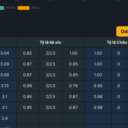
Od
Tỷ lệ tài xỉu
Tỷ lệ Châu
3.04
0.82
2/2.5
1.00
1.00
0
3.09
0.87
2/2.5
0.95
1.00
0
3.09
0.87
2/2.5
0.95
1.00
0
3.15
0.99
2/2.5
0.79
0.95
0
3.1
0.95
2/2.5
0.87
0.98
0
3.1
0.95
2/2.5
0.87
0.98
0
2.4