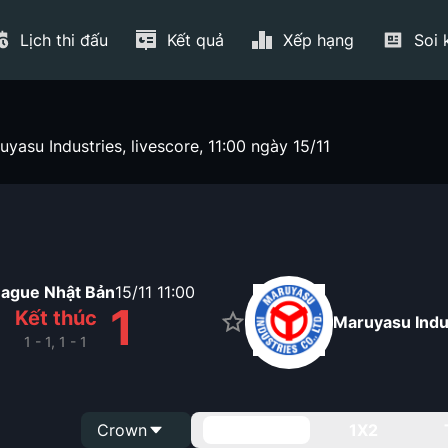
Lịch thi đấu
Kết quả
Xếp hạng
Soi 
yasu Industries, livescore, 11:00 ngày 15/11
eague Nhật Bản
15/11
11:00
1
1
Kết thúc
Maruyasu Indu
1 - 1, 1 - 1
Crown
Handicap
1X2