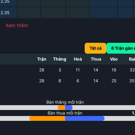
2.35
2.35
Xem thêm
Tất cả
6
Trận gần 
Trận
Thắng
Hoà
Thua
Vào
Bạ
28
3
11
14
19
32
28
8
6
14
25
35
Bàn thắng mỗi trận
Bàn thua mỗi trận
1