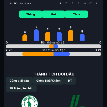
6
FK Loko Vltavin
14
7
2
5
18
17
1
Thắng
Hoà
Thua
7
8
2
2
5
4
0
Bàn thắng mỗi trận
0
2.29
Bàn thua mỗi trận
1.21
THÀNH TÍCH ĐỐI ĐẦU
Cùng giải đấu
Giống Nhà/Khách
HT
10
Trận gần nhất