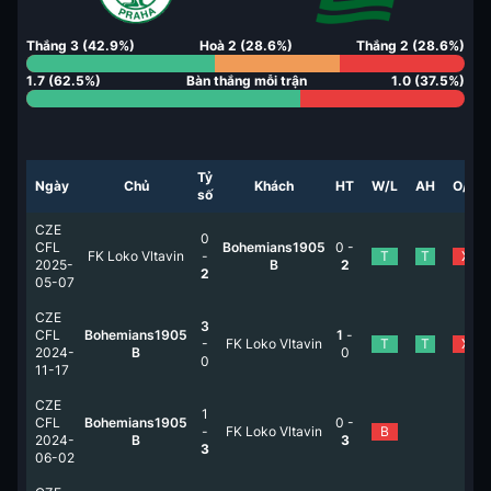
Thắng
3
(
42.9
%)
Hoà
2
(
28.6
%)
Thắng
2
(
28.6
%)
1.7
(
62.5
%)
Bàn thắng mỗi trận
1.0
(
37.5
%)
Tỷ
Ngày
Chủ
Khách
HT
W/L
AH
O/U
số
CZE
0
CFL
Bohemians1905
0
-
FK Loko Vltavin
-
T
T
X
2025-
B
2
2
05-07
CZE
3
CFL
Bohemians1905
1
-
-
FK Loko Vltavin
T
T
X
2024-
B
0
0
11-17
CZE
1
CFL
Bohemians1905
0
-
-
FK Loko Vltavin
B
2024-
B
3
3
06-02