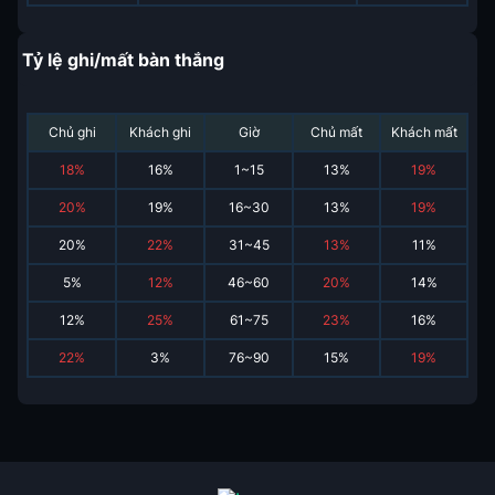
Tỷ lệ ghi/mất bàn thắng
Chủ ghi
Khách ghi
Giờ
Chủ mất
Khách mất
18
%
16
%
1~15
13
%
19
%
20
%
19
%
16~30
13
%
19
%
20
%
22
%
31~45
13
%
11
%
5
%
12
%
46~60
20
%
14
%
12
%
25
%
61~75
23
%
16
%
22
%
3
%
76~90
15
%
19
%