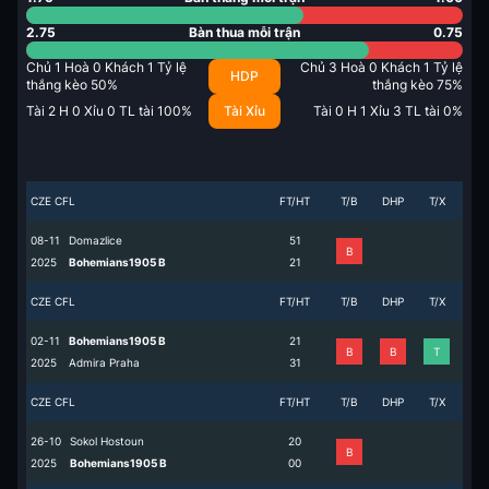
2.75
Bàn thua mỗi trận
0.75
Chủ
1
Hoà
0
Khách
1
Tỷ lệ
Chủ
3
Hoà
0
Khách
1
Tỷ lệ
HDP
thắng kèo
50
%
thắng kèo
75
%
Tài
2
H
0
Xỉu
0
TL tài
100
%
Tài Xỉu
Tài
0
H
1
Xỉu
3
TL tài
0
%
CZE CFL
FT/HT
T/B
DHP
T/X
08-11
Domazlice
5
1
B
2025
Bohemians1905 B
2
1
CZE CFL
FT/HT
T/B
DHP
T/X
02-11
Bohemians1905 B
2
1
B
B
T
2025
Admira Praha
3
1
CZE CFL
FT/HT
T/B
DHP
T/X
26-10
Sokol Hostoun
2
0
B
2025
Bohemians1905 B
0
0