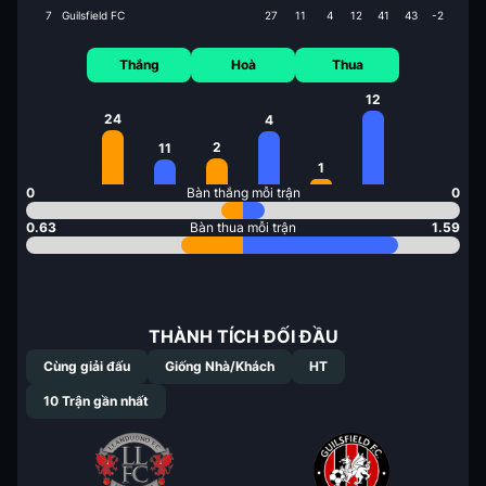
7
Guilsfield FC
27
11
4
12
41
43
-2
Thắng
Hoà
Thua
12
24
4
2
11
1
0
Bàn thắng mỗi trận
0
0.63
Bàn thua mỗi trận
1.59
THÀNH TÍCH ĐỐI ĐẦU
Cùng giải đấu
Giống Nhà/Khách
HT
10
Trận gần nhất