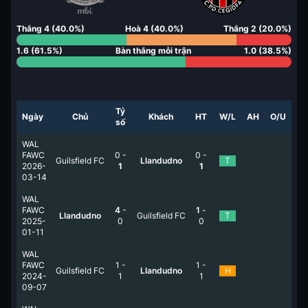
Thắng
4
(
40.0
%)
Hoà
4
(
40.0
%)
Thắng
2
(
20.0
%)
1.6
(
61.5
%)
Bàn thắng mỗi trận
1.0
(
38.5
%)
Tỷ
Ngày
Chủ
Khách
HT
W/L
AH
O/U
số
WAL
FAWC
0
-
0
-
Guilsfield FC
Llandudno
T
2026-
1
1
03-14
WAL
FAWC
4
-
1
-
Llandudno
Guilsfield FC
T
2025-
0
0
01-11
WAL
FAWC
1
-
1
-
Guilsfield FC
Llandudno
H
2024-
1
1
09-07