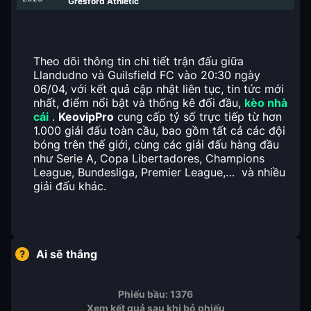
Gresford Athletic
Theo dõi thông tin chi tiết trận đấu giữa
Llandudno và Guilsfield FC vào 20:30 ngày
06/04, với kết quả cập nhật liên tục, tin tức mới
nhất, điểm nổi bật và thống kê đối đầu,
kèo nhà
cái
.
KeovipPro
cung cấp tỷ số trực tiếp từ hơn
1.000 giải đấu toàn cầu, bao gồm tất cả các đội
bóng trên thế giới, cùng các giải đấu hàng đầu
như Serie A, Copa Libertadores, Champions
League, Bundesliga, Premier League,… và nhiều
giải đấu khác.
Ai sẽ thắng
Phiếu bầu:
1376
Xem kết quả sau khi bỏ phiếu