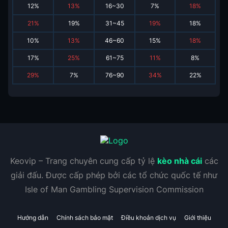
12
%
13
%
16~30
7
%
18
%
21
%
19
%
31~45
19
%
18
%
10
%
13
%
46~60
15
%
18
%
17
%
25
%
61~75
11
%
8
%
29
%
7
%
76~90
34
%
22
%
Keovip – Trang chuyên cung cấp tỷ lệ
kèo nhà cái
các
giải đấu. Được cấp phép bởi các tổ chức quốc tế như
Isle of Man Gambling Supervision Commission
Hướng dẫn
Chính sách bảo mật
Điều khoản dịch vụ
Giới thiệu