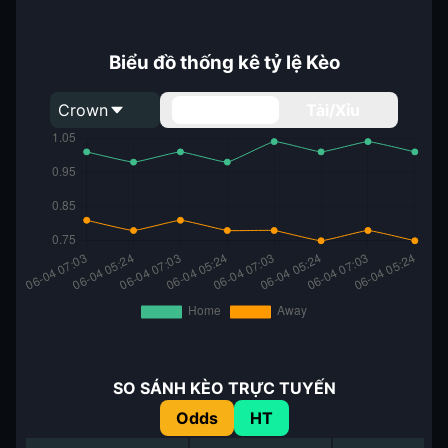
Biểu đồ thống kê tỷ lệ Kèo
Crown
Handicap
Tài/Xỉu
SO SÁNH KÈO TRỰC TUYẾN
Odds
HT