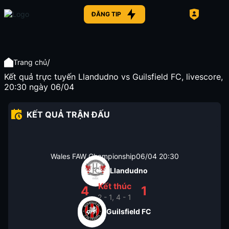
ĐĂNG TIP
/
Trang chủ
Kết quả trực tuyến Llandudno vs Guilsfield FC, livescore,
20:30 ngày 06/04
KẾT QUẢ TRẬN ĐẤU
Wales FAW Championship
06/04
20:30
Llandudno
Kết thúc
4
1
2 - 1, 4 - 1
Guilsfield FC