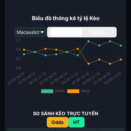
Biểu đồ thống kê tỷ lệ Kèo
Macauslot
Handicap
Tài/Xỉu
SO SÁNH KÈO TRỰC TUYẾN
Odds
HT