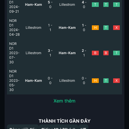
D1
5
-
4
-
Ham-Kam
Lillestrom
T
T
T
2024-
0
0
09-21
NOR
D1
1
-
1
-
Lillestrom
Ham-Kam
H
T
X
2024-
1
0
04-28
NOR
D1
3
-
2
-
2023-
Lillestrom
Ham-Kam
B
B
T
1
1
07-
30
NOR
D1
0
-
0
-
2023-
Ham-Kam
Lillestrom
H
T
X
0
0
05-
30
Xem thêm
THÀNH TÍCH GẦN ĐÂY