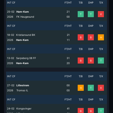
INT CF
FT/HT
T/B
DHP
T/X
25-02
Ham-Kam
2
1
T
T
X
2026
FK Haugesund
0
0
INT CF
FT/HT
T/B
DHP
T/X
18-02
Kristiansund BK
2
1
B
B
H
2026
Ham-Kam
1
1
INT CF
FT/HT
T/B
DHP
T/X
13-02
Sarpsborg 08 FF
3
1
B
B
T
2026
Ham-Kam
2
0
INT CF
FT/HT
T/B
DHP
T/X
27-02
Lillestrom
0
0
H
T
X
2026
Tromso IL
0
0
INT CF
FT/HT
T/B
DHP
T/X
24-02
Kongsvinger
4
1
B
B
T