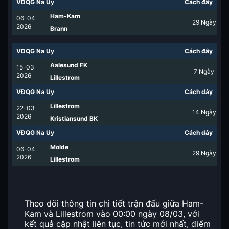
VĐQG Na Uy
Cách đây
Ham-Kam
06-04
29
Ngày
2026
Brann
VĐQG Na Uy
Cách đây
Aalesund FK
15-03
7
Ngày
2026
Lillestrom
VĐQG Na Uy
Cách đây
Lillestrom
22-03
14
Ngày
2026
Kristiansund BK
VĐQG Na Uy
Cách đây
Molde
06-04
29
Ngày
2026
Lillestrom
Theo dõi thông tin chi tiết trận đấu giữa Ham-
Kam và Lillestrom vào 00:00 ngày 08/03, với
kết quả cập nhật liên tục, tin tức mới nhất, điểm