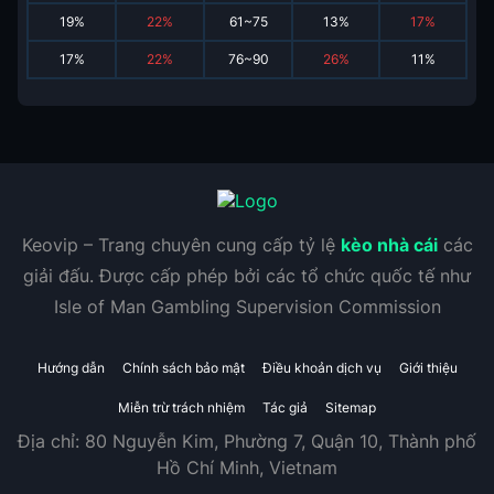
19
%
22
%
61~75
13
%
17
%
17
%
22
%
76~90
26
%
11
%
Keovip – Trang chuyên cung cấp tỷ lệ
kèo nhà cái
các
giải đấu. Được cấp phép bởi các tổ chức quốc tế như
Isle of Man Gambling Supervision Commission
Hướng dẫn
Chính sách bảo mật
Điều khoản dịch vụ
Giới thiệu
Miễn trừ trách nhiệm
Tác giả
Sitemap
Địa chỉ:
80 Nguyễn Kim, Phường 7, Quận 10, Thành phố
Hồ Chí Minh, Vietnam